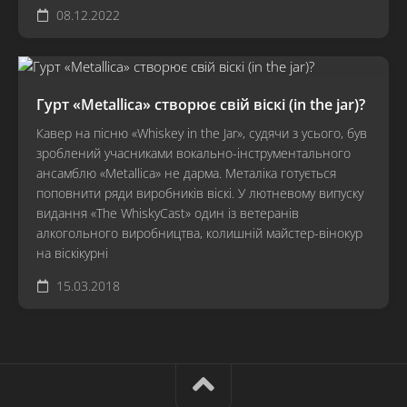
08.12.2022
Гурт «Metallica» створює свій віскі (in the jar)?
Кавер на пісню «Whiskey in the Jar», судячи з усього, був
зроблений учасниками вокально-інструментального
ансамблю «Metallica» не дарма. Металіка готується
поповнити ряди виробників віскі. У лютневому випуску
видання «The WhiskyCast» один із ветеранів
алкогольного виробництва, колишній майстер-вінокур
на віскікурні
15.03.2018