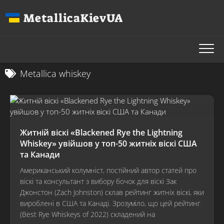
Перейти
MetallicaKievUA
до
вмісту
Metallica whiskey
Житній віскі «Blackened Rye the Lightning
Whiskey» увійшов у топ-50 житніх віскі США
та Канади
Американський колумніст, постійний автор статей про
віскі та консультант з вибору бочок для віскі Зак
Джонстон (Zach Johnston) склав рейтинг житніх віскі, яки
вироблені в США та Канаді. Зрозуміло, що цей рейтинг
(Best Rye Whiskeys of 2022) складений на