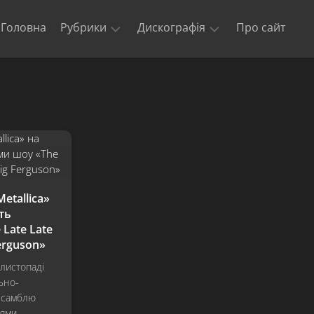
Головна
Рубрики
Дискографія
Про сайт
Новини
Kill
‘Em
Триб’юти
All
та
кавери
Ride
The
Офіційні
Lightning
відео
Master
Концерти
of
etallica»
гурту
Puppets
ть
Metallica
Late Late
The
$5.98
erguson»
E.P.
 листопаді
–
ьно-
Garage
нсамблю
Days
Re-
тями