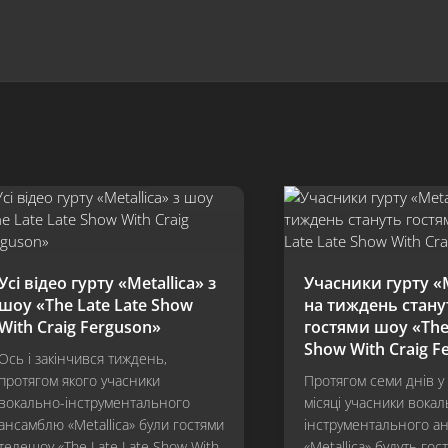
Усі відео гурту «Metallica» з
Учасники гурту «M
шоу «The Late Late Show
на тиждень стану
With Craig Ferguson»
гостями шоу «The 
Show With Craig F
Ось і закінчився тиждень,
протягом якого учасники
Протягом семи днів у
вокально-інструментального
місяці учасники вокал
ансамблю «Metallica» були гостями
інструментального а
телешоу «The Late Late Show With
«Metallica» будуть гос