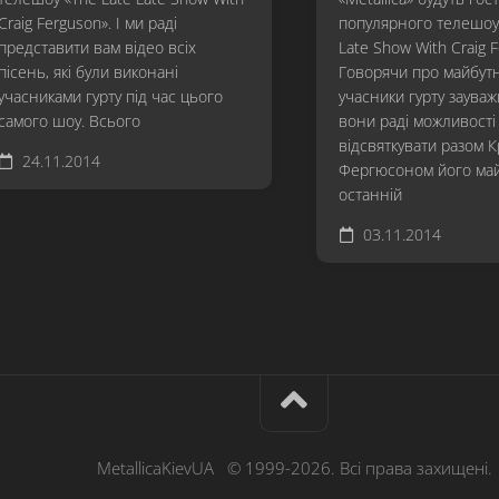
Craig Ferguson». І ми раді
популярного телешоу 
представити вам відео всіх
Late Show With Craig 
пісень, які були виконані
Говорячи про майбутн
учасниками гурту під час цього
учасники гурту заува
самого шоу. Всього
вони раді можливості
відсвяткувати разом 
24.11.2014
Фергюсоном його май
останній
03.11.2014
MetallicaKievUA © 1999-2026. Всі права захищені.