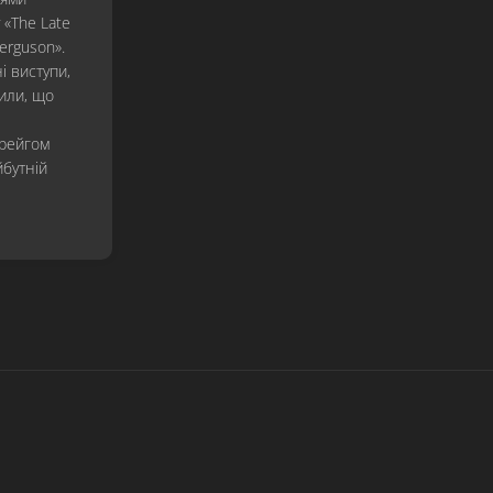
Revisited
«The Late
Ferguson».
…
і виступи,
And
жили, що
Justice
For
Крейгом
All
бутній
Metallica
Load
ReLoad
Garage
Inc.
S&M
St.
Anger
Death
Magnetic