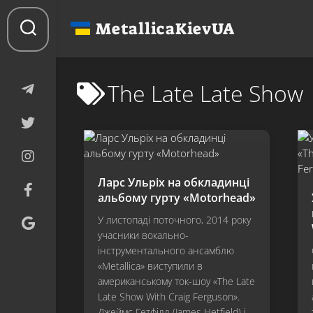
Перейти
до
MetallicaKievUA
вмісту
The Late Late Show
Ларс Ульріх на обкладинці
альбому гурту «Motorhead»
У листопаді поточного, 2014 року
учасники вокально-
інструментального ансамблю
«Metallica» виступили в
американському ток-шоу «The Late
Late Show With Craig Ferguson».
Джеймс Гетфілд (James Hetfield) і