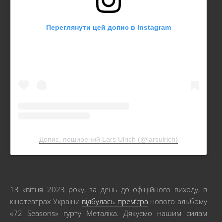
Переглянути цей допис в Instagram
Допис, поширений Lars Ulrich (@larsulrich)
13 квітня 2023 року, за день до офіційного виходу, в
кінотеатрах України
відбулась прем’єра
нового альбому
«72 Seasons» гурту Металіка. Дякуємо нашим силам