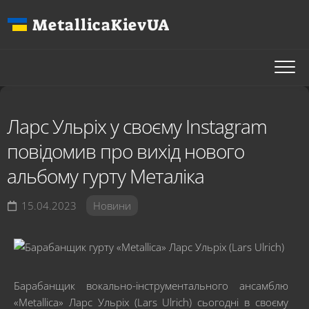
Перейти
MetallicaKievUA
до
вмісту
Ларс Ульріх у своєму Instagram
повідомив про вихід нового
альбому гурту Металіка
15.04.2023
Новини
Барабанщик вокально-інструментального ансамблю
«Metallica» Ларс Ульріх (Lars Ulrich) сьогодні в своєму