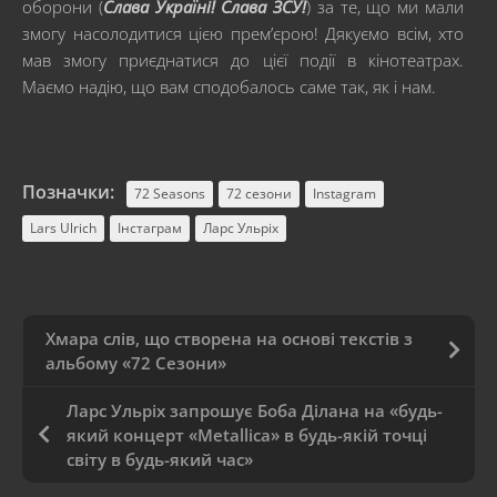
оборони (
Слава Україні! Слава ЗСУ!
) за те, що ми мали
змогу насолодитися цією прем’єрою! Дякуємо всім, хто
мав змогу приєднатися до цієї події в кінотеатрах.
Маємо надію, що вам сподобалось саме так, як і нам.
Позначки:
72 Seasons
72 сезони
Instagram
Lars Ulrich
Інстаграм
Ларс Ульріх
Хмара слів, що створена на основі текстів з
альбому «72 Сезони»
Ларс Ульріх запрошує Боба Ділана на «будь-
який концерт «Metallica» в будь-якій точці
світу в будь-який час»