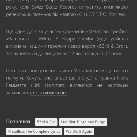
року, коли Swizz Beatz Records випустить компіляцію
реперських пісеньок під назвою «G.H.E.T.T.T.O. Stories».
Ще один диск за участю музикантів «Metallica»: триб’ют
«Ramones» – «We’re A Happy Family» (куди увійшла
виконана нашими героями кавер-версія «53rd & 3rd»),
запланований до випуску на 12 листопада 2002 року.
Про стан запису нового диска Металіки поки що нічого
не чути. Кажуть, хлопці все ще в студії, а травма Кірка
Гемметта (Kirk Hammett) виявилася не настільки
жахливою,
як повідомлялося
.
Позначки:
53rd & 3rd
Live Shit: Binge and Purge
Metallica: The Complete Lyrics
We Did It Again