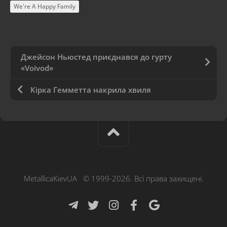
We're A Happy Family
Джейсон Ньюстед приєднався до гурту
«Voivod»
Кірка Гемметта накрила хвиля
MetallicaKievUA © 1999-2026. Всі права захищені.