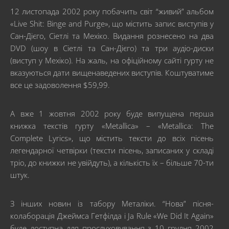
12 листопада 2002 року побачить світ “живий” альбом
«Live Shit: Binge and Purge», що містить запис виступів у
Сан-Дієго, Сіетлі та Мехіко. Видання рознесено на два
DVD (шоу в Сіетлі та Сан-Дієго) та три аудіо-диски
(виступ у Мехіко). На жаль, на офіційному сайті гурту не
вказуються дати вищенаведених виступів. Коштуватиме
все це задоволення $59,99.
А вже 1 жовтня 2002 року буде випущена перша
книжка текстів гурту «Metallica» – «Metallica: The
Complete Lyrics», що містить тексти до всіх пісень
легендарної четвірки (тексти пісень, записаних у складі
тріо, до книжки не увійдуть), а кількість їх – більше 70-ти
штук.
З інших новин із табору Металіки. “Нова” пісня-
колаборація Джеймса Гетфілда і Ja Rule «We Did It Again»
буде доступна для прослуховування з 10 грудня 2002