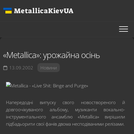
Перейти
MetallicaKievUA
до
вмісту
«Metallica»: урожайна осінь
13.09.2002
Новини
Напередодні випуску свого новоствореного й
довгоочікуваного альбому, музиканти вокально-
інструментального ансамблю «Metallica» вирішили
підбадьорити свої фанів двома несподіваними релізами.