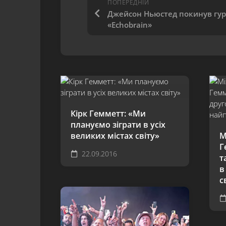
ПОПЕРЕДНІЙ
Джейсон Ньюстед покинув гур
«Echobrain»
Кірк Гемметт: «Ми
плануємо зіграти в усіх
великих містах світу»
М
Г
22.09.2016
т
в
с