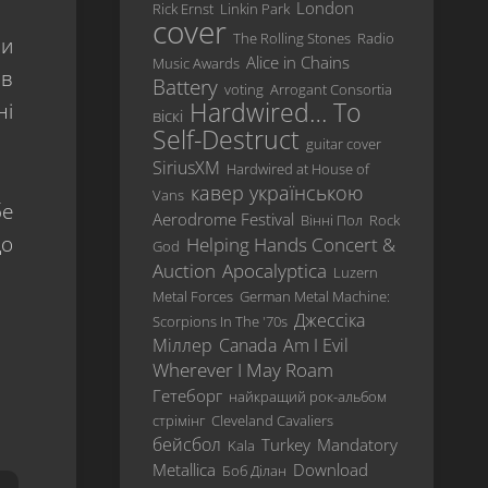
London
Rick Ernst
Linkin Park
Revisited
cover
The Rolling Stones
Radio
ли
…
Alice in Chains
Music Awards
ав
And
Battery
voting
Arrogant Consortia
Justice
Hardwired… To
ні
віскі
For
Self-Destruct
All
guitar cover
SiriusXM
Hardwired at House of
Metallica
кавер українською
Vans
бе
Load
Aerodrome Festival
Вінні Пол
Rock
до
Helping Hands Concert &
God
ReLoad
Auction
Apocalyptica
Luzern
Garage
Metal Forces
German Metal Machine:
Inc.
Джессіка
Scorpions In The '70s
Міллер
Canada
Am I Evil
S&M
Wherever I May Roam
St.
Гетеборг
найкращий рок-альбом
Anger
стрімінг
Cleveland Cavaliers
бейсбол
Turkey
Mandatory
Kala
Death
Magnetic
Metallica
Download
Боб Ділан