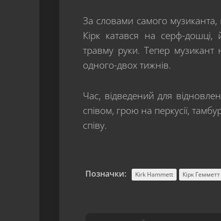
За словами самого музиканта, 
Кірк катався на серф-дошці,
травму руки. Тепер музикант 
одного-двох тижнів.
Час, відведений для відновлен
співом, грою на перкусії, тамб
співу.
Позначки:
Kirk Hammett
Кірк Гемметт