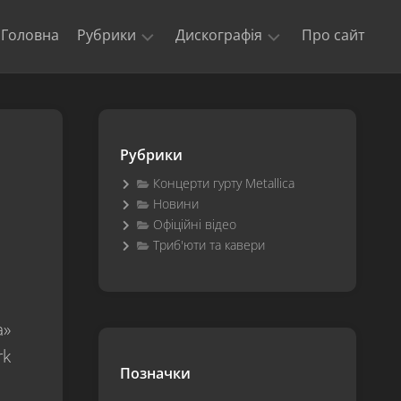
Головна
Рубрики
Дискографія
Про сайт
Новини
Kill
‘Em
Триб’юти
All
та
Рубрики
кавери
Ride
The
Концерти гурту Metallica
Офіційні
Lightning
Новини
відео
Офіційні відео
Master
Концерти
of
Триб'юти та кавери
гурту
Puppets
Metallica
The
$5.98
a»
E.P.
–
rk
Garage
Позначки
Days
Re-