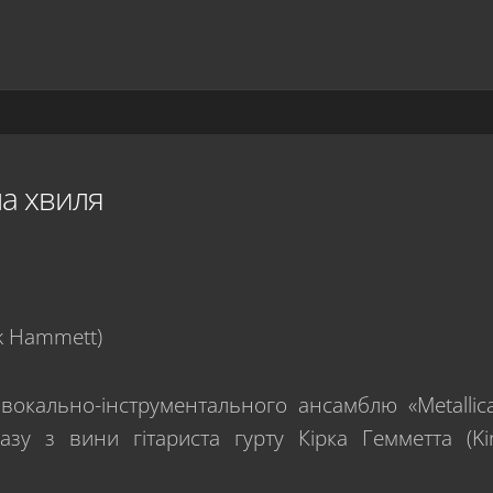
ла хвиля
окально-інструментального ансамблю «Metallic
зу з вини гітариста гурту Кірка Гемметта (Ki