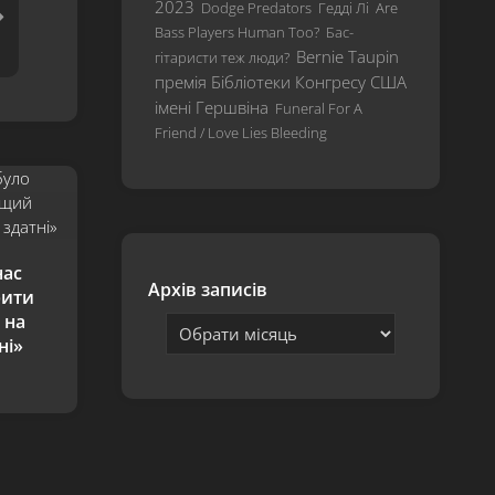
2023
Dodge Predators
Гедді Лі
Are
Hardwired…
Bass Players Human Too?
Бас-
To
Bernie Taupin
гітаристи теж люди?
Self-
премія Бібліотеки Конгресу США
Destruct
імені Гершвіна
Funeral For A
S&M²
Friend / Love Lies Bleeding
72
Seasons
нас
Архів записів
рити
 на
ні»