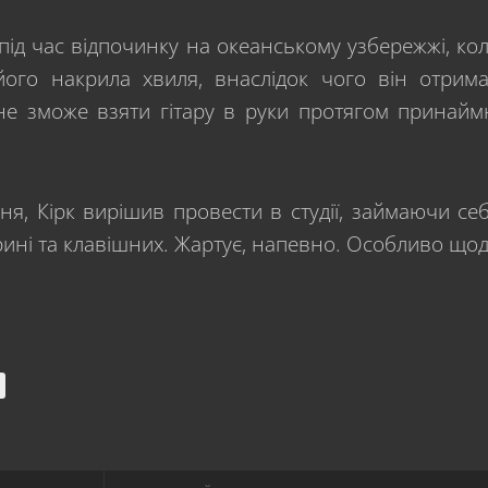
під час відпочинку на океанському узбережжі, ко
 його накрила хвиля, внаслідок чого він отрим
не зможе взяти гітару в руки протягом принайм
ня, Кірк вирішив провести в студії, займаючи се
урині та клавішних. Жартує, напевно. Особливо що