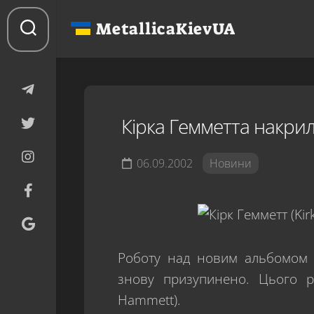
Перейти
до
MetallicaKievUA
вмісту
Кірка Гемметта накри
06.09.2002
Новини
Роботу над новим альбомом в
знову призупинено. Цього ра
Hammett).