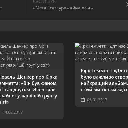
НАСТУПНИЙ
т
«Metallica»: урожайна осінь
Кірк Гемметт: «Для 
іхаель Шенкер про Кірка
було важливо ство
емметта: «Він був фаном
найкращий альбом,
а став другом. Й він грає
який ми тільки здат
 найпопулярнішій групі у
06.01.2017
віті»
14.03.2018