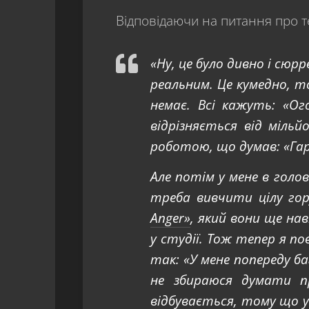
Відповідаючи на питання про те
«Ну, це було дивно і сюрр
реальним. Це кумедно, т
немає. Всі кажуть: «Ог
відрізняється від міль
роботою, що думав: «Гар
Але потім у мене в голо
треба вивчити цілу гор
Anger»
, який вони ще на
у студії. Тож тепер я по
так: «У мене попереду 
не збираюся думати п
відбувається, тому що у