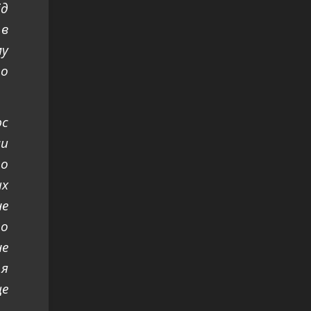
ід
 в
му
до
рс
ми
що
их
не
то
не
 я
це