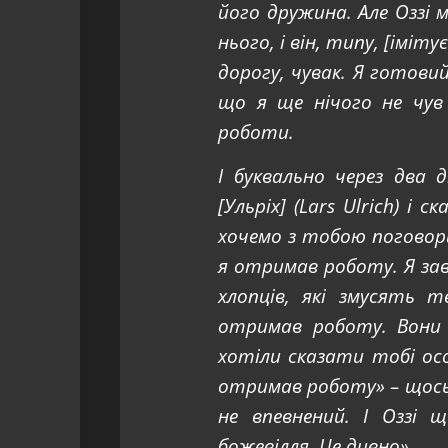
його дружина. Але Оззі м
нього, і він, типу, [іміт
дорогу, чувак. Я готовий
що я ще нічого не чув в
роботи.
І буквально через два 
[Ульріх] (Lars Ulrich) і
хочемо з тобою поговори
я отримав роботу. Я за
хлопців, які змусять
отримав роботу. Вони
хотіли сказати тобі о
отримав роботу» – щось
не впевнений. І Оззі 
божевілля. Це дивно».