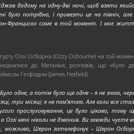
жджав додому на одну-дві ночі, щоб взяти який
і було потрібно, і привезти це на північ, але
Сан-Франциско саме в той момент. І моє жит
 гурту Оззі Осборна (Ozzy Osbourne) на той момен
иєднатися до Металіки, розповів, що «було д
ймсом Гетфілдом (James Hetfield).
. Було одне, а потім було ще одне – я не знаю, чер
сяці, три місяці; я не пам’ятаю. Але коли все ста
ругого прослуховування, це було цікаво, тому 
 а Оззі мені ніколи не дзвонив. Ви завжди чуєте в
бо, можливо, Шерон зателефонує – Шерон Осбор