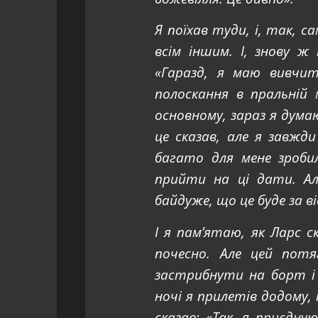
Я поїхав туди, і, так, с
всім іншим. І, знову 
«Гаразд, я маю вивчит
полоскання в пральній 
основному, зараз я думаю
це сказав, але я завжд
багато для мене зроби
прийти на ці дати. Але
байдуже, що це буде за в
І я пам’ятаю, як Ларс 
почесно. Але цей пот
застрибнути на борт і 
ночі я прилетів додому, 
сказав: «Так, я приєдную