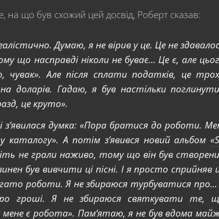
, на що був схожий цей досвід, Роберт сказав:
еалістично. Думаю, я не вірив у це. Це не здавало
ому що насправді ніколи не буває… Це є, але цьо
о, чувак». Але після сплати податків, це тро
йона доларів. Гадаю, я був настільки поглинут
азд, це круто».
ві з’явилася думка: «Пора братися до роботи. Ме
у каталогу». А потім з’явився новий альбом
«S
віть не грали наживо, тому що він був створен
винен був вивчити ці пісні. І я просто сприйняв 
багато роботи. Я не збираюся турбуватися про…
ро гроші. Я не збираюся святкувати те, 
 мене є робота». Пам’ятаю, я не був вдома май