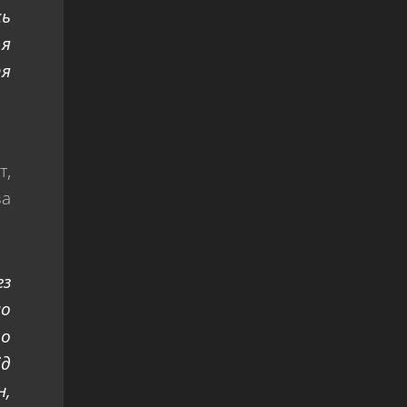
сь
 я
тя
т,
ва
ез
ло
що
ід
н,