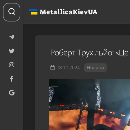
Перейти
до
MetallicaKievUA
вмісту
Роберт Трухільйо: «Це
08.10.2024
Новини