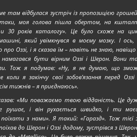
аме там відбулася зустріч із пропозицією грошей
ж таки, моя голова пішла обертом, на кштал
и 30 років каталогу». Це було схоже на ци
машині, який увімкнувся в моєму мозку. І ось,
 про Оззі, і я сказав їм – навіть не знаю, навіщо
и намагався бути вірним Оззі і Шерон. Вони т
ли. Тож я подумав: «Ну, я не думаю, що змо
 коли я закінчу свої зобов’язання перед Оззі
ісім тижнів – я приєднаюсь».
сказав: «Ми поважаємо твою відданість. Це ду
яг рушає, і він рухається швидко, і ти ма
поїхати з нами». Я такий: «Гаразд». Тож тієї
поїхав до Шерон і Оззі додому, зустрівся з Шерон
ся до «Metallica». Це було важке рішення. Так, 