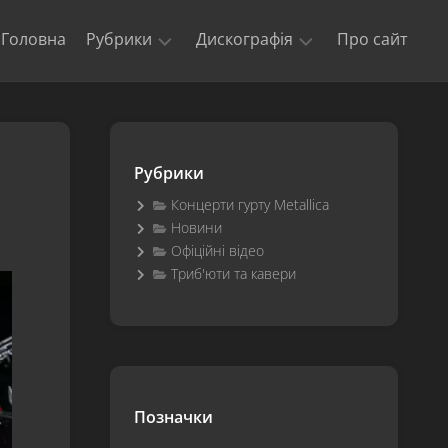
Головна
Рубрики
Дискографія
Про сайт
Новини
Kill
‘Em
Триб’юти
All
та
Рубрики
кавери
Ride
The
Концерти гурту Metallica
Офіційні
Lightning
Новини
відео
Офіційні відео
Master
Концерти
of
Триб'юти та кавери
гурту
Puppets
Metallica
The
$5.98
E.P.
–
Garage
Позначки
Days
Re-