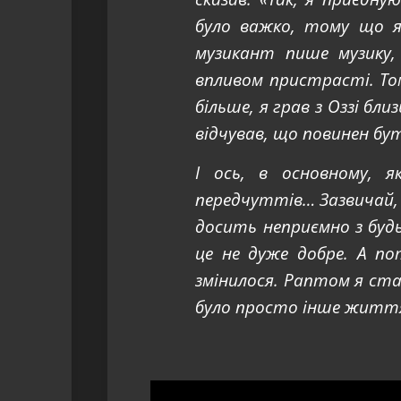
було важко, тому що я
музикант пише музику,
впливом пристрасті. То
більше, я грав з Оззі бл
відчував, що повинен бу
І ось, в основному, я
передчуттів… Зазвичай,
досить неприємно з будь
це не дуже добре. А п
змінилося. Раптом я став
було просто інше житт