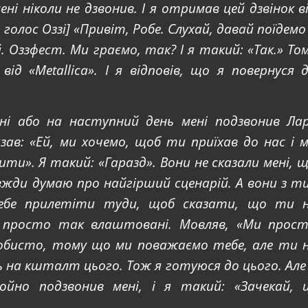
ені ніколи не дзвонив. І я отримав цей дзвінок в
ує голос Оззі] «Привіт, Робе. Слухай, давай поїдемо
. Оззфест. Ми граємо, так? І я такий: «Так.» То
ід «Metallica». І я відповів, що я повернуся 
дні або на наступний день мені подзвонив Ла
 сказав: «Ей, ми хочемо, щоб ти приїхав до нас і 
ти». Я такий: «Гаразд». Вони не сказали мені, 
вжди думаю про найгірший сценарій. А вони з т
 тебе прилетіти туди, щоб сказати, що ти 
 просто так влаштовані. Мовляв, «Ми прос
собисто, тому що ми поважаємо тебе, але ти 
 на кшталт цього. Тож я готуюся до цього. Але
щойно подзвонив мені, і я такий: «Зачекай, 