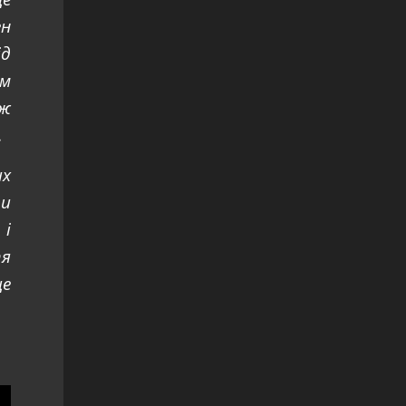
ен
ід
им
ож
.
их
ти
 і
тя
це