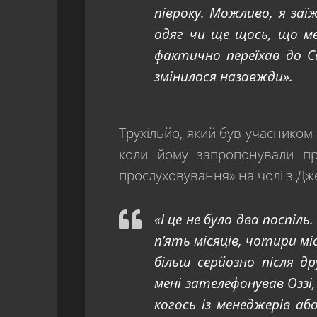
півроку. Можливо, я заї
одяг чи ще щось, що мен
фактично переїхав до 
змінилося назавжди».
Трухільйо, який був учасником
коли йому запропонували пр
прослуховування» на чолі з Дже
«І це не було два поспіль
п’ять місяців, чотири мі
більш серйозно після д
мені зателефонував Оззі,
когось із менеджерів а