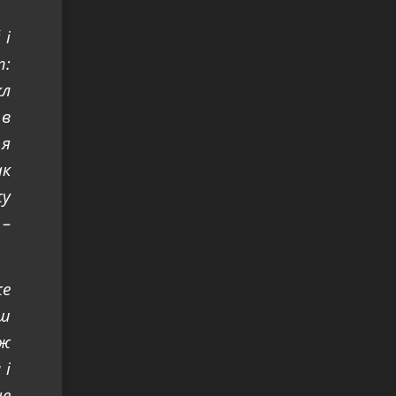
 і
т:
кл
 в
 я
ак
жу
 –
же
єш
 ж
 і
це