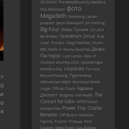
SO WHAT! The Metallibook by Metallica
Revisited
фото
Rob Nicholson
Megadeth
…
Flemming Larsen
And
puppets
Джон Макінрой
Jon Karlung
Justice
Big Four
Алекс Сколнік
So Let It
For
Grandma's Smuzi
Be Written
flute
All
cover
Рок-бог
Greg Fidelman
Doom
Metallica
Джако
BBC Radio 4
Ніколь Ньюстед
Пасторіус
Last Caress
Ukes of
Load
Hazzard
Grammy 2023
cassette tape
ReLoad
corporate
Metallica Day
Furnace
Туреччина
ст
Record Pressing
Garage
Ultimate Jam Night
Municipal Waste
Inc.
o)
Адріана
студія
Official Charts
S&M
мі
The
Джіллетт
Bulgaria
Vail Health
Concert for Valor
йо
ARTISTdirect
St.
Power Trip
Charlie
Anger
Антарктика
ня
Benante
Cliff Burton ReAction
Death
Figures
Poland
Польща
Dino
Magnetic
Cazares
Metal Rules
Бак Дхарма