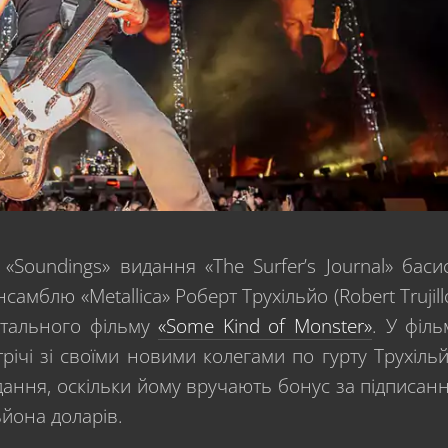
 «Soundings» видання «The Surfer’s Journal» баси
мблю «Metallica» Роберт Трухільйо (Robert Trujill
нтального фільму
«Some Kind of Monster»
. У філь
річі зі своїми новими колегами по гурту Трухіль
ання, оскільки йому вручають бонус за підписан
ьйона доларів.