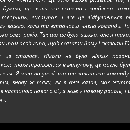
 думаю, що коли все сказано і зроблено, кож
 творить, виступає, і все це відбувається п
му важко, коли ти втрачаєш члена команди. Т
изько семи років. Так що це було важко, але я так
ти там особисто, щоб сказати йому і сказати їй
к це сталося. Ніколи не було ніяких поган
 коли таке траплялося в минулому, це могло бу
-ким. Я маю на увазі, що ти залишаєш команду,
отім, знову ж таки, як я вже казав, моє жит
 частиною нової сім’ї, я жив у новому районі, і 
я».