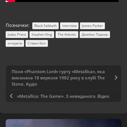
Позначки:
Black Sabbath
interview
James Parker
Judas Priest
Stephen King
The Atlantic
Джеймс Паркер
інтерв'ю
Стівен Кінг
Пісня «Phantom Lord» гурту «Metallica», яка
виконана 18 вересня 1982 року в клубі The
Stone. Аудіо
«Metallica: The Game». З невиданого. Відео