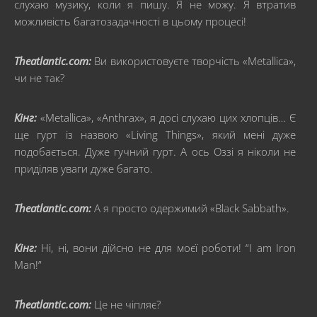
слухаю музику, коли я пишу. Я не можу. Я втратив
можливість багатозадачності в цьому процесі!
Theatlantic.com:
Ви використовуєте творчість «Metallica»,
чи не так?
Кінг:
«Metallica», «Anthrax», я досі слухаю цих хлопців… Є
ще гурт із назвою «Living Things», який мені дуже
подобається. Дуже гучний гурт. А ось Оззі я ніколи не
приділяв уваги дуже багато.
Theatlantic.com:
А я просто одержимий «Black Sabbath».
Кінг:
Ні, ні, вони дійсно не для моєї роботи! “I am Iron
Man!”
Theatlantic.com:
Це не чіпляє?