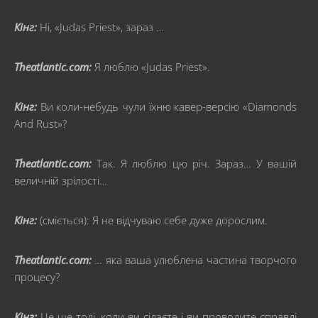
Кінг:
Ні, «Judas Priest», зараз …
Theatlantic.com:
Я люблю «Judas Priest».
Кінг:
Ви коли-небудь чули їхню кавер-версію «Diamonds
And Rust»?
Theatlantic.com:
Так. Я люблю цю річ. Зараз… У вашій
величній зрілості…
Кінг:
(сміється): Я не відчуваю себе дуже дорослим.
Theatlantic.com:
… яка ваша улюблена частина творчого
процесу?
Кінг:
Це ще тоді, коли ви сідаєте і ви проводите справді