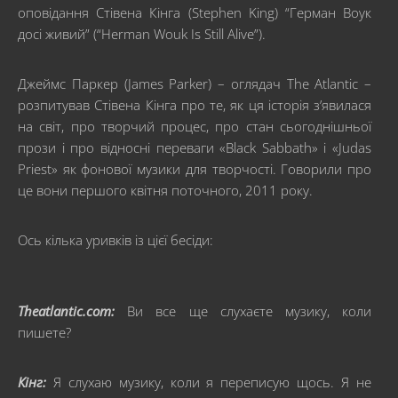
оповідання Стівена Кінга (Stephen King) “Герман Воук
досі живий” (“Herman Wouk Is Still Alive”).
Джеймс Паркер (James Parker) – оглядач The Atlantic –
розпитував Стівена Кінга про те, як ця історія з’явилася
на світ, про творчий процес, про стан сьогоднішньої
прози і про відносні переваги «Black Sabbath» і «Judas
Priest» як фонової музики для творчості. Говорили про
це вони першого квітня поточного, 2011 року.
Ось кілька уривків із цієї бесіди:
Theatlantic.com:
Ви все ще слухаєте музику, коли
пишете?
Кінг:
Я слухаю музику, коли я переписую щось. Я не