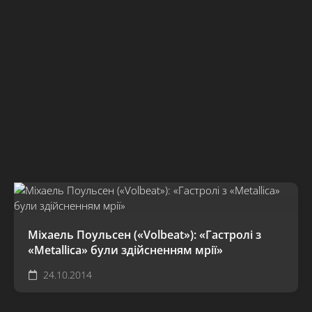
Міхаель Поульсен («Volbeat»): «Гастролі з
«Metallica» були здійсненням мрії»
24.10.2014