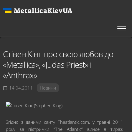
Перейти
MetallicaKievUA
до
вмісту
Стівен Кінг про свою любов до
«Metallica», «Judas Priest» і
«Anthrax»
14.04.2011
Новини
Згідно з даними сайту Theatlantic.com, у травні 2011
року за підтримки “The Atlantic” вийде в тираж