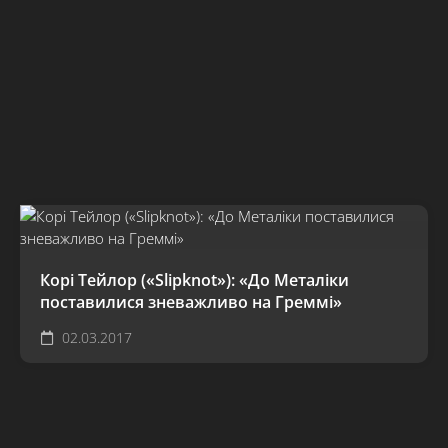
Корі Тейлор («Slipknot»): «До Металіки
поставилися зневажливо на Греммі»
02.03.2017