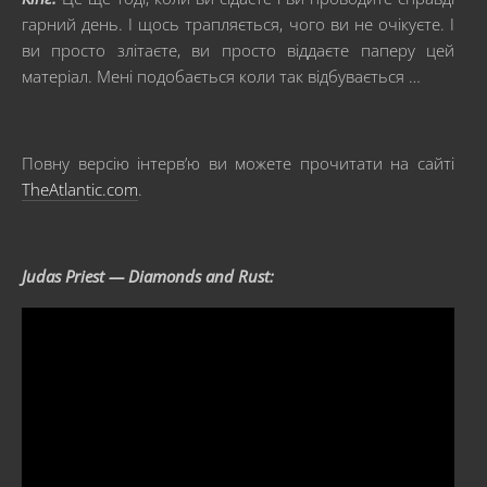
гарний день. І щось трапляється, чого ви не очікуєте. І
ви просто злітаєте, ви просто віддаєте паперу цей
матеріал. Мені подобається коли так відбувається …
Повну версію інтерв’ю ви можете прочитати на сайті
TheAtlantic.com
.
Judas Priest — Diamonds and Rust: