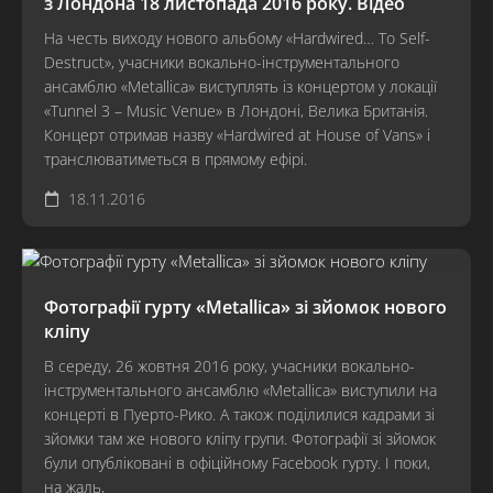
з Лондона 18 листопада 2016 року. Відео
На честь виходу нового альбому «Hardwired… To Self-
Destruct», учасники вокально-інструментального
ансамблю «Metallica» виступлять із концертом у локації
«Tunnel 3 – Music Venue» в Лондоні, Велика Британія.
Концерт отримав назву «Hardwired at House of Vans» і
транслюватиметься в прямому ефірі.
18.11.2016
Фотографії гурту «Metallica» зі зйомок нового
кліпу
В середу, 26 жовтня 2016 року, учасники вокально-
інструментального ансамблю «Metallica» виступили на
концерті в Пуерто-Рико. А також поділилися кадрами зі
зйомки там же нового кліпу групи. Фотографії зі зйомок
були опубліковані в офіційному Facebook гурту. І поки,
на жаль,