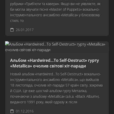
рубрики «Триб’юти та кавери». Якщо ви не уявляєте, як
би могла звучати пісня «Master of Puppets» вокально-
інструментального ансамблю «Metallica» у блюзовому
стилі, то
26.01.2017
Альбом «Hardwired…To Self-Destruct» гурту
«Metallica» очолив світові хіт-паради
Новий альбом «Hardwired…To Self-Destruct» вокально-
інструментального ансамблю «Metallica», що вийшов
18 листопада, очолив хіт-паради 57 країн світу, зокрема
й США. Це вже шостий альбом гурту Металіка,
починаючи з альбому «Metallica» (a.k.a. «Black Album»),
виданого 1991 року, який одразу ж після
01.12.2016