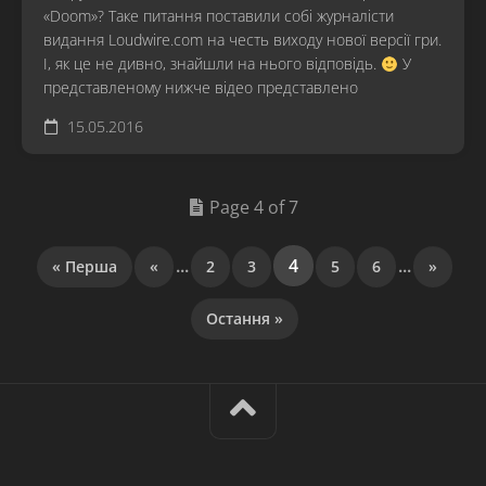
«Doom»? Таке питання поставили собі журналісти
видання Loudwire.com на честь виходу нової версії гри.
І, як це не дивно, знайшли на нього відповідь.
У
представленому нижче відео представлено
15.05.2016
Page 4 of 7
...
4
...
« Перша
«
2
3
5
6
»
Остання »