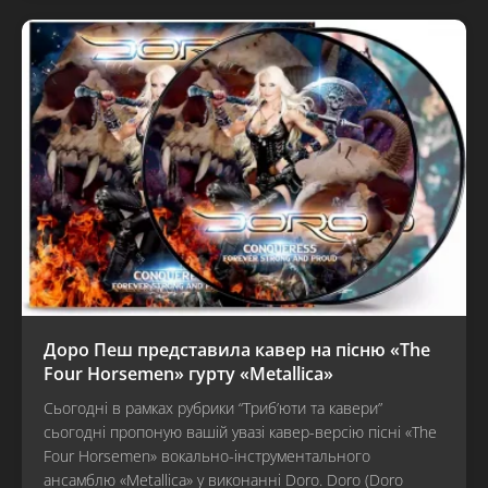
Доро Пеш представила кавер на пісню «The
Four Horsemen» гурту «Metallica»
Сьогодні в рамках рубрики “Триб’юти та кавери”
сьогодні пропоную вашій увазі кавер-версію пісні «The
Four Horsemen» вокально-інструментального
ансамблю «Metallica» у виконанні Doro. Doro (Doro