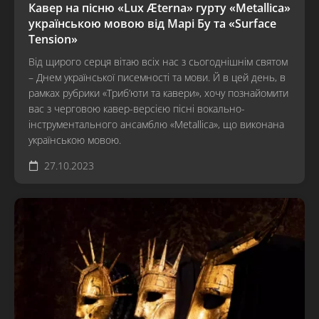
Кавер на пісню «Lux Æterna» гурту «Metallica»
українською мовою від Марі Бу та «Surface
Tension»
Від щирого серця вітаю всіх нас з сьогоднішнім святом
– Днем української писемності та мови. Й в цей день, в
рамках рубрики «Триб’юти та кавери», хочу познайомити
вас з черговою кавер-версією пісні вокально-
інструментального ансамблю «Metallica», що виконана
українською мовою.
27.10.2023