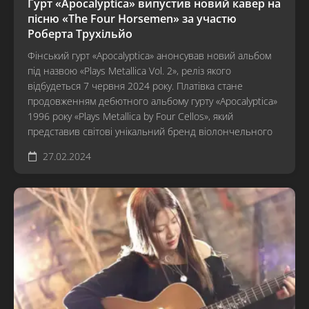
Гурт «Apocalyptica» випустив новий кавер на
пісню «The Four Horsemen» за участю
Роберта Трухільйо
Фінський гурт «Apocalyptica» анонсував новий альбом
під назвою «Plays Metallica Vol. 2», реліз якого
відбудеться 7 червня 2024 року. Платівка стане
продовженням дебютного альбому гурту «Apocalyptica»
1996 року «Plays Metallica by Four Cellos», який
представив світові унікальний бренд віолончельного
27.02.2024