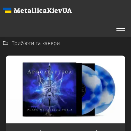
Перейти
MetallicaKievUA
до
вмісту
Триб’юти та кавери