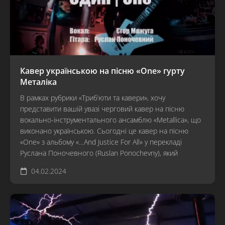
Кавер українською на пісню «One» гурту
Металіка
В рамках рубрики «Триб’юти та кавери», хочу
представити вашій увазі черговий кавер на пісню
вокально-інструментального ансамблю «Metallica», що
виконано українською. Сьогодні це кавер на пісню
«One» з альбому «…And Justice For All» у перекладі
Руслана Поночевного (Ruslan Ponochevny), який
04.02.2024