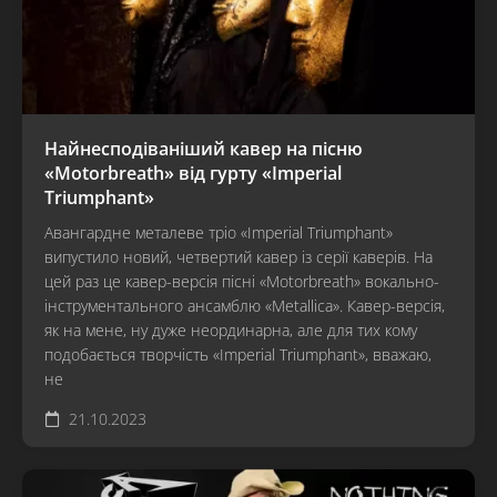
Найнесподіваніший кавер на пісню
«Motorbreath» від гурту «Imperial
Triumphant»
Авангардне металеве тріо «Imperial Triumphant»
випустило новий, четвертий кавер із серії каверів. На
цей раз це кавер-версія пісні «Motorbreath» вокально-
інструментального ансамблю «Metallica». Кавер-версія,
як на мене, ну дуже неординарна, але для тих кому
подобається творчість «Imperial Triumphant», вважаю,
не
21.10.2023