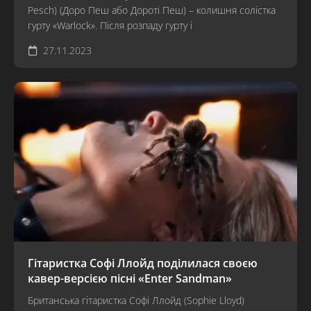
Pesch) (Доро Пеш або Дороті Пеш) – колишня солістка
гурту «Warlock». Після розпаду гурту і
27.11.2023
Гітаристка Софі Ллойд поділилася своєю
кавер-версією пісні «Enter Sandman»
Британська гітаристка Софі Ллойд (Sophie Lloyd)