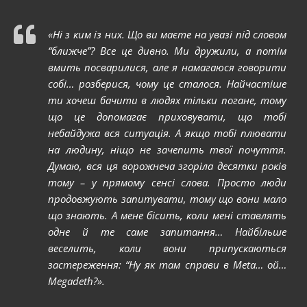
«Ні з ким із них. Що ви маєте на увазі під словом
“ближче”? Все це дивно. Ми дружили, а потім
вмить посварилися, але я намагаюся говорити
собі… розберися, чому це сталося. Найчастіше
ти хочеш бачити в людях тільки погане, тому
що це допомагає приховувати, що тобі
небайдужа вся ситуація. А якщо тобі плювати
на людину, ніщо не зачепить твої почуття.
Думаю, вся ця ворожнеча згоріла десятки років
тому – у прямому сенсі слова. Просто люди
продовжують запитувати, тому що вони мало
що знають. А мене бісить, коли мені ставлять
одне й те саме запитання… Найбільше
веселить, коли вони припускаються
застереження: “Ну як там справи в Meta… ой…
Megadeth?».