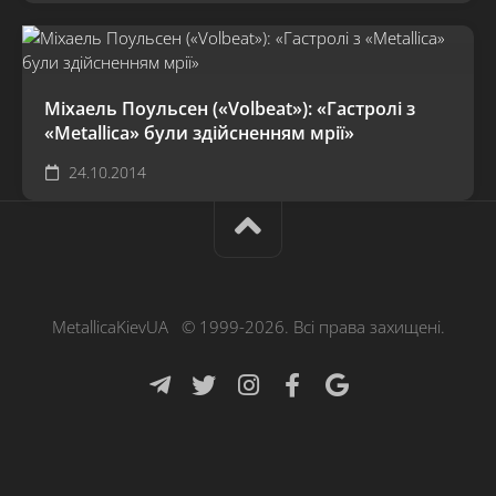
Міхаель Поульсен («Volbeat»): «Гастролі з
«Metallica» були здійсненням мрії»
24.10.2014
MetallicaKievUA © 1999-2026. Всі права захищені.