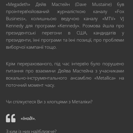
«Megadeth» Дейв Мастейн (Dave Mustaine) був
проінтерв’юйований журналісткою каналу «Fox
Business», колишньою ведучою каналу «MTV» VJ
Kennedy для програми «Kennedy». Розмова йшла про
президентські перегони в США, кандидатів у
президенти, їхні програми та їхні позиції, про проблеми
виборчої кампанії тощо.
Крім перерахованого, під час інтерв’ю було порушено
питання про взаємини Дейва Мастейна з учасниками
вокально-інструментального ансамблю «Metallica» на
поточний момент часу.
Чи спілкуєтеся Ви з хлопцями з Металіки?
«Іноді».
З ким із них найближче?