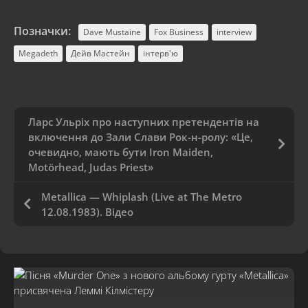
Позначки:
Dave Mustaine
Fox Business
interview
Megadeth
Дейв Мастейн
інтерв'ю
Ларс Ульріх про наступних претендентів на
включення до Зали Слави Рок-н-ролу: «Це,
очевидно, мають бути Iron Maiden,
Motörhead, Judas Priest»
Metallica — Whiplash (Live at The Metro
12.08.1983). Відео