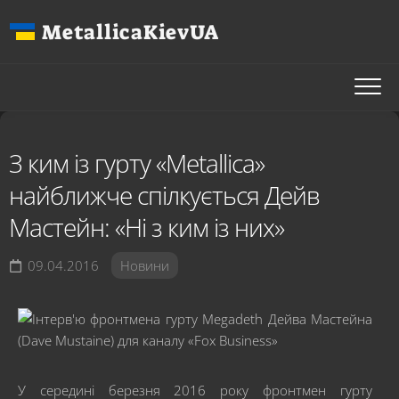
Перейти
MetallicaKievUA
до
вмісту
З ким із гурту «Metallica»
найближче спілкується Дейв
Мастейн: «Ні з ким із них»
09.04.2016
Новини
У середині березня 2016 року фронтмен гурту