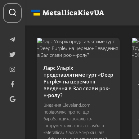
Перейти
до
MetallicaKievUA
вмісту
Ларс Ульріх
представлятиме гурт «Deep
Purple» на церемонії
введення в Зал слави рок-
н-ролу?
Видання Cleveland.com
повідомляє про те, що
барабанщика вокально-
інструментального ансамблю
«Metallica» Ларса Ульріха (Lars