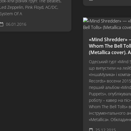
рок-хіти різних груп: The Beatles,
Led Zeppelin, Pink Floyd, AC/DC,
System Of A
06.01.2016
«Mind Shredder» 
Whom The Bell Tol
(Metallica cover).
Одеський гурт «Mind 
що випустили на лейб
«ІншаМузика» і компа
Records» восени 2015
перший альбом «Mind
Puppets», опублікува
роботу – кавер на піс
Whom The Bell Tolls» 
інструментального а
«Metallica». Обкладин
25.12.2015