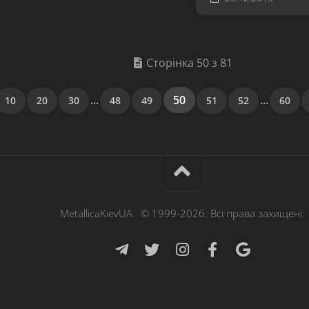
Сторінка 50 з 81
...
50
...
10
20
30
48
49
51
52
60
MetallicaKievUA © 1999-2026. Всі права захищені.