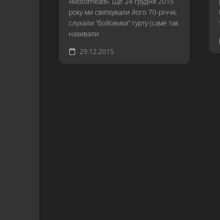
«Motörhead». Ще 24 грудня 2015
року ми святкували його 70-річчя,
слухали “бойовики” гурту (саме так
називали
29.12.2015