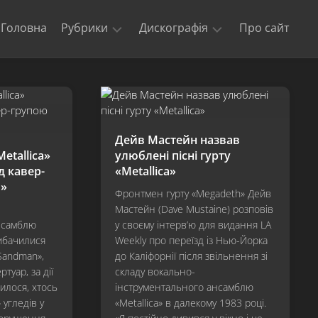
Головна
Рубрики
Дискографія
Про сайт
Новини
Kill
‘Em
Триб’юти
All
та
кавери
Ride
Дейв Мастейн назвав
The
Офіційні
etallica»
улюблені пісні гурту
Lightning
відео
 кавер-
«Metallica»
Master
n»
Концерти
of
Фронтмен гурту «Megadeth» Дейв
гурту
Puppets
Мастейн (Dave Mustaine) розповів
Metallica
нсамблю
у своєму інтерв’ю для видання LA
The
вибачилися
Weekly про переїзд із Нью-Йорка
$5.98
Sandman»,
до Каліфорнії після звільнення зі
E.P.
туар, за дії
складу вокально-
–
вилося, хтось
інструментального ансамблю
Garage
Days
» угледів у
«Metallica» в далекому 1983 році.
Re-