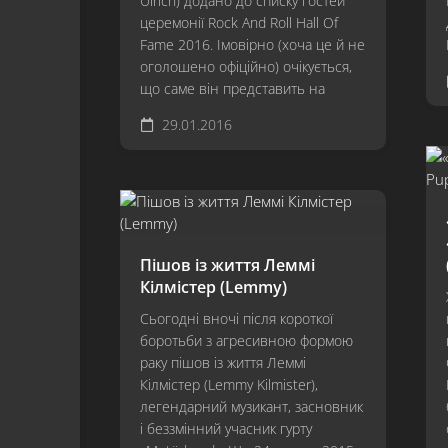
Ulrich) додано до списку гостей
церемонії Rock And Roll Hall Of
Fame 2016. Імовірно (хоча це й не
оголошено офіційно) очікується,
що саме він представить на
29.01.2016
Пішов із життя Леммі
Кілмістер (Lemmy)
Сьогодні вночі після короткої
боротьби з агресивною формою
раку пішов із життя Леммі
Кілмістер (Lemmy Kilmister),
легендарний музикант, засновник
і беззмінний учасник гурту