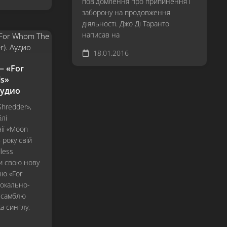
повідомлення про припинення і
Hardwired…
заборону на продовження
To
діяльності. Джо Ді Таранто
Self-
написав на
Destruct
18.01.2016
S&M²
— «For
72
ls»
Seasons
 Аудио
Shredder»,
лі
нії «Moon
 року свій
less
ли свою нову
ню «For
вокально-
нсамблю
ка синглу,