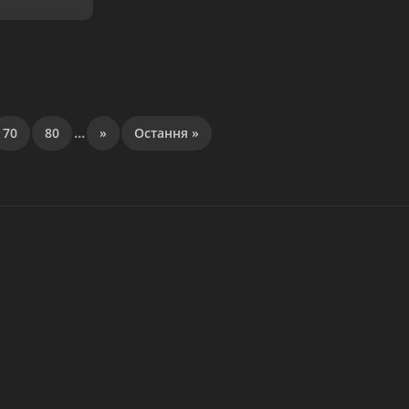
...
70
80
»
Остання »