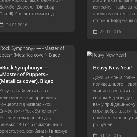
Lance Abbott), також відомого як
логотипі «Sandman» 
Даймбеґ Даррелл (Dimebag
копірайту і надіслав к
Darrell). Гроші, отримані від
досудову претензію н
сторінці. Інформація 
24.01.2016
22.01.2016
«Rock Symphony» —
Heavy New Year!
«Master of Puppets»
Друзі! За кілька годин 
(Metallica cover). Відео
прийдешнього Нового
Хочу познайомити вас із
хочемо привітати вас 
колективом, який проводить
святом. Від усієї душі
концерти під назвою «Рок
вам у прийдешньому 
Симфонія» («Rock Symphony»).
миру, добра, щастя, 
Колектив сумарно об’єднує
подій і звершень у жи
близько 140 осіб (симфонічний
рік був не
оркестр, хор, рок-банда) і виконує
31.12.2015