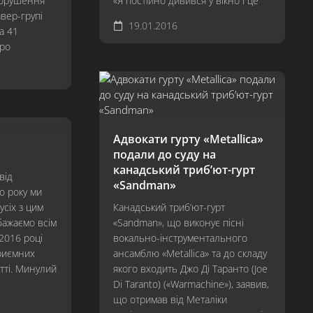
порушення
«Я постійно дивився у вікно і це
Revisited
авер-групі
19.01.2016
а 41
…
про
And
Justice
For
All
Metallica
Адвокати гурту «Metallica»
Load
подали до суду на
ReLoad
канадський триб’ют-гурт
від
«Sandman»
Garage
 року ми
Inc.
усіх з цим
Канадський триб’ют-гурт
 бажаємо всім
«Sandman», що виконує пісні
S&M
2016 році
вокально-інструментального
St.
приємних
ансамблю «Metallica» та до складу
Anger
тті. Минулий
якого входить Джо Ді Таранто (Joe
Di Taranto) («Warmachine»), заявив,
Death
що отримав від Металіки
Magnetic