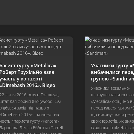
Басист гурту «Metallica»
Учасники гурту «M
Роберт Трухільйо взяв
вибачилися перед
участь у концерті
групою «Sandma
«Dimebash 2016». Відео
Учасники вокально-
22 січня 2016 року в Голлівуді,
інструментального а
штат Каліфорнія (Hollywood, CA)
«Metallica» офіційно 
відбувся захід під назвою
перед кавер-гуртом «
«Dimebash 2016» – концерт на
що виконує їхній репер
честь гітариста гурту «Pantera»
своїх юристів. Як вия
Даррелла Ленса Ебботта (Darrell
із адвокатів «Metallica