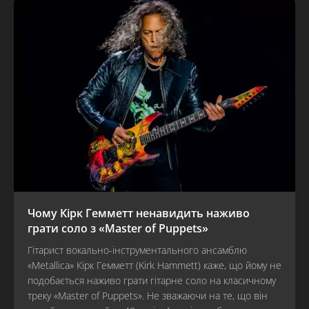
Чому Кірк Гемметт ненавидить наживо
грати соло з «Master of Puppets»
Гітарист вокально-інструментального ансамблю
«Metallica» Кірк Гемметт (Kirk Hammett) каже, що йому не
подобається наживо грати гітарне соло на класичному
треку «Master of Puppets». Не зважаючи на те, що він