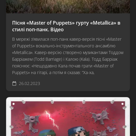
Пісня «Master of Puppets» гурту «Metallica» в
стилі поп-панк. Відео
В мережі з’явилася поп-панк кавер-версія пісні «Master
of Puppets» вокально-інструментального ансамблю
«Metallica». Кавер-версію створено музикантами Тоддом
Барріажем (Todd Barriage) і Калою (Kala). Тодд Барріаж
пояснює: «Нещодавно Кала почав грати «Master of
Puppets» на гітарі, а потім я сказав: “Ха-ха,
26.02.2023