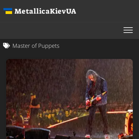
Перейти
MetallicaKievUA
до
вмісту
Master of Puppets