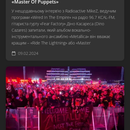
«Master Of Puppets»
У нещодавньому інтерв’ю з Radioactive MikeZ, ведучим
програми «Wired In The Empire» на радіо 96.7 KCAL-FM,
гітариста гурту «Fear Factory» Діно Касареса (Dino
Cazares) запитали, який альбом вокально-
інструментального ансамблю «Metallica» він вважає
кращим – «Ride The Lightning» або «Master
09.02.2024