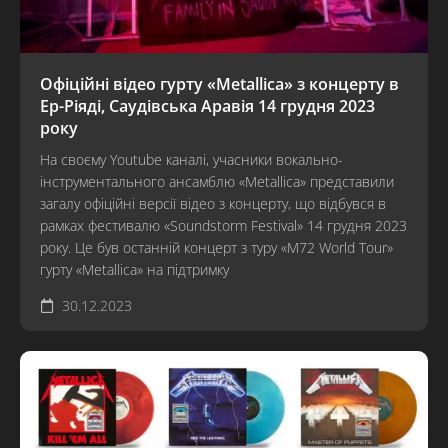
Офіційні відео гурту «Metallica» з концерту в
Ер-Ріяді, Саудівська Аравія 14 грудня 2023
року
На своєму Youtube каналі, учасники вокально-
інструментального ансамблю «Metallica» представили
загалу офіційні версії відео з концерту, що відбувся в
рамках фестивалю «Soundstorm Festival» 14 грудня 2023
року. Це був останній концерт з туру «M72 World Tour»
гурту «Metallica» на підтримку
30.12.2023