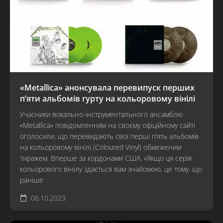
«Metallica» анонсувала перевипуск перших
п’яти альбомів гурту на кольоровому вінілі
Учасники вокально-інструментального ансамблю
«Metallica» повідомленням на своєму офіційному сайті
оголосили, що перевидають свої перші п’ять альбомів
на кольоровому вінілі (Coloured Vinyl) обмеженим
тиражем. Вперше за кордонами США. «Якщо ця серія
кольорового вінілу здається вам знайомою, це тому, що
раніше
06.10.2023