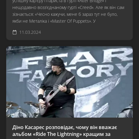
успішну кар’єру гітариста в гурті «Alter Bridge» і
нещодавно возз’єднаному гурті «Creed». Але як він сам
зізнається: «Чесно кажучи, мене б зараз тут не було,
якби не Металіка і «Master Of Puppets». У
11.03.2024
Діно Касарес розповідає, чому він вважає
альбом «Ride The Lightning» кращим за