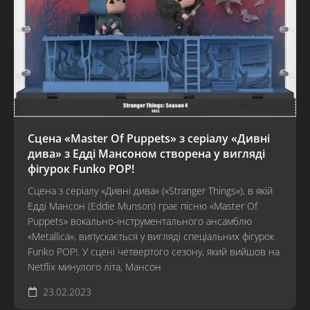
Сцена «Master Of Puppets» з серіалу «Дивні
дива» з Едді Мансоном створена у вигляді
фігурок Funko POP!
Сцена з серіалу «Дивні дива» («Stranger Things»), в якій
Едді Мансон (Eddie Munson) грає пісню «Master Of
Puppets» вокально-інструментального ансамблю
«Metallica», випускається у вигляді спеціальних фігурок
Funko POP!. У сцені четвертого сезону, який вийшов на
Netflix минулого літа, Мансон
23.02.2023