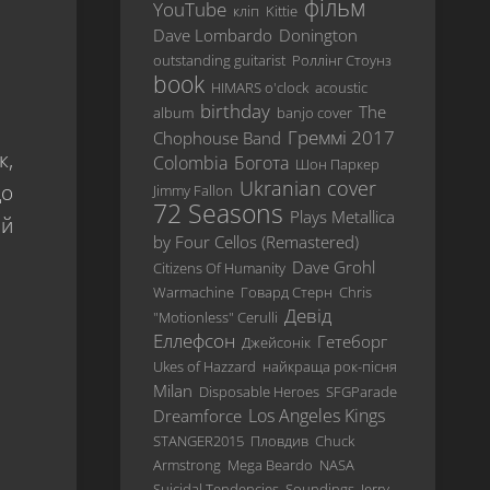
фільм
YouTube
кліп
Kittie
Revisited
Dave Lombardo
Donington
…
outstanding guitarist
Роллінг Стоунз
And
book
HIMARS o'clock
acoustic
Justice
birthday
The
album
banjo cover
For
Греммі 2017
Chophouse Band
All
к,
Colombia
Богота
Шон Паркер
Metallica
Ukranian cover
що
Jimmy Fallon
72 Seasons
Plays Metallica
Load
ий
by Four Cellos (Remastered)
ReLoad
Dave Grohl
Citizens Of Humanity
Warmachine
Garage
Говард Стерн
Chris
Девід
Inc.
"Motionless" Cerulli
Еллефсон
Гетеборг
Джейсонік
S&M
Ukes of Hazzard
найкраща рок-пісня
St.
Milan
Disposable Heroes
SFGParade
Anger
Los Angeles Kings
Dreamforce
STANGER2015
Пловдив
Chuck
Death
Armstrong
Mega Beardo
NASA
Magnetic
Suicidal Tendencies
Soundings
Jerry