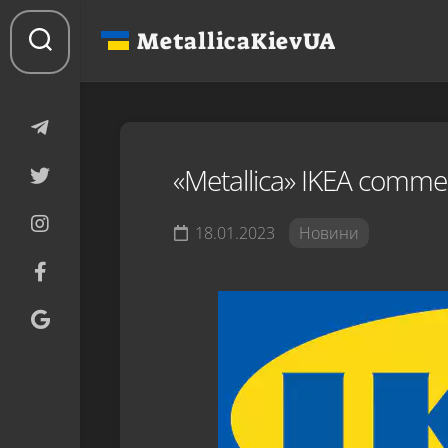
Перейти
до
MetallicaKievUA
вмісту
«Metallica» IKEA commer
18.01.2023
Новини