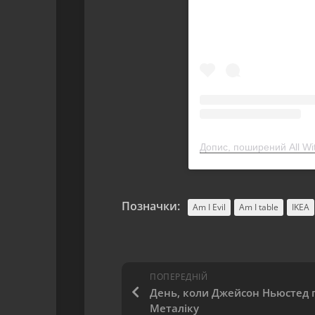
Позначки:
Am I Evil
Am I table
IKEA
ПОПЕРЕДНІЙ
День, коли Джейсон Ньюстед 
Металіку