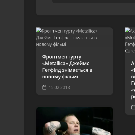
Фронтмен гурту
«Metallica» Джеймс
А
Гетфілд знімається в
«
новому фільмі
в
Г
15.02.2018
«
р