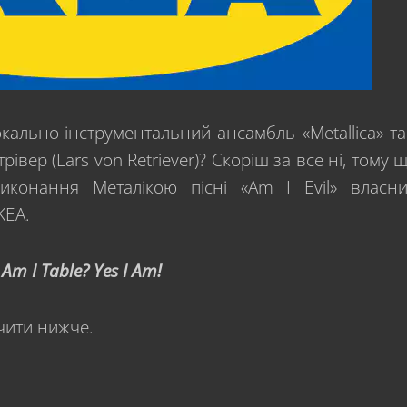
окально-інструментальний ансамбль «Metallica» та
вер (Lars von Retriever)? Скоріш за все ні, тому 
виконання Металікою пісні «Am I Evil» власн
KEA.
Am I Table? Yes I Am!
чити нижче.