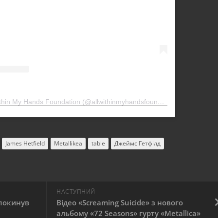
Допис, поширений All Within My Hands Foundation (@allwithinmyhandsfoundation)
James Hetfield
Metallikea
table
Джеймс Гетфілд
НАСТУПНИЙ
покинув
Відео «Screaming Suicide» з нового
альбому «72 Seasons» гурту «Metallica»