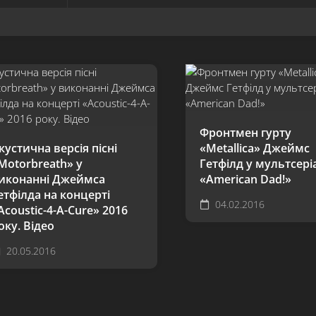
Фронтмен гурту
кустична версія пісні
«Metallica» Джеймс
Motorbreath» у
Гетфілд у мультсері
иконанні Джеймса
«American Dad!»
етфілда на концерті
04.02.2016
Acoustic-4-A-Cure» 2016
оку. Відео
20.05.2016