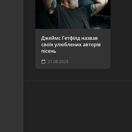
Джеймс Гетфілд назвав
своїх улюблених авторів
пісень
21.08.2023