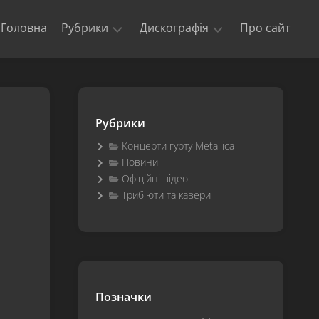
Головна
Рубрики
Дискографія
Про сайт
Новини
Kill
‘Em
Триб’юти
All
та
Рубрики
кавери
Ride
The
Концерти гурту Metallica
Офіційні
Lightning
Новини
відео
Офіційні відео
Master
Концерти
of
Триб'юти та кавери
гурту
Puppets
Metallica
The
$5.98
E.P.
–
Garage
Позначки
Days
Re-