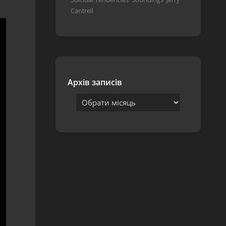
Hardwired…
Cantrell
To
Self-
Destruct
S&M²
72
Архів записів
Seasons