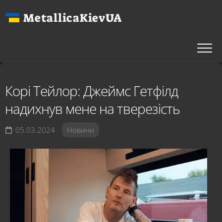
Перейти
MetallicaKievUA
до
вмісту
Корі Тейлор: Джеймс Гетфілд
надихнув мене на тверезість
05.03.2024
Новини