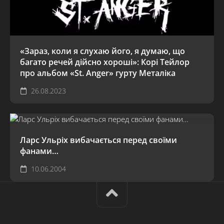
«Зараз, коли я слухаю його, я думаю, що
багато речей дійсно хороші»: Корі Тейлор
про альбом «St. Anger» гурту Металіка
26.08.2023
Ларс Ульріх вибачається перед своїми
фанами…
10.06.2004