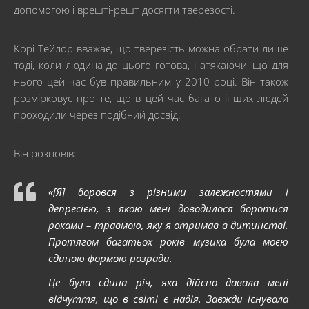
допомогою і врешті-решт досягти тверезості.
Корі Тейлор вважає, що тверезість можна обрати лише
тоді, коли людина до цього готова, натякаючи, що для
нього цей час був правильним у 2010 році. Він також
розмірковує про те, що в цей час багато інших людей
проходили через подібний досвід.
Він розповів:
«[Я] боровся з різними залежностями і
депресією, з якою мені доводилося боротися
роками – травмою, яку я отримав в дитинстві.
Протягом багатьох років музика була моєю
єдиною формою розради.
Це була єдина річ, яка дійсно давала мені
відчуття, що в світі є надія. Завжди існувала