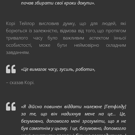
почав збирати свої кроки докупи».
Корі Тейлор висловив думку, що для людей, які
борються із залежністю, відмова від того, що протягом
тривалого часу було важливим аспектом їхньої
особистості, може бути неймовірно складним
завданням.
«Це вимагає часу, зусиль, роботи»,
– сказав Корі.
«Я дійсно повинен віддати належне [Гетфілду]
за те, що він надихнув мене на це… Це,
безумовно, допомогло мені зрозуміти, що я не
був самотнім у цьому. І це, безумовно, допомогло