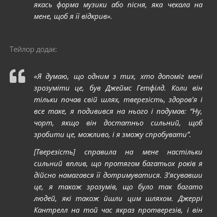
якась форма музики або пісня, яка чекала на
мене, щоб я її відкрив».
Тейлор додає:
«Я думаю, що одним з тих, хто допоміг мені
зрозуміти це, був Джеймс Гетфілд. Коли він
тільки почав свій шлях, тверезість, здоров’я і
все таке, я подивився на нього і подумав: “Ну,
чорт, якщо він достатньо сильний, щоб
зробити це, можливо, і я зможу спробувати”.
[Тверезість] справила на мене настільки
сильний вплив, що протягом багатьох років я
дійсно намагався її дотримуватися. З’ясувавши
це, я також зрозумів, що було так багато
людей, які також йшли цим шляхом. Джеррі
Кантрелл на той час якраз протверезів, і він