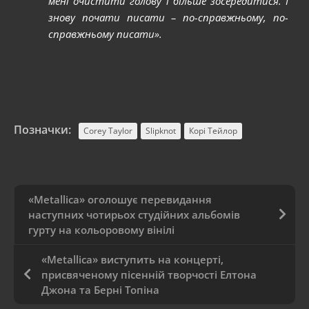
мені очистити голову і більше зосередитися. І
знову почати писати – по-справжньому, по-
справжньому писати».
Позначки:
Corey Taylor
Slipknot
Корі Тейлор
«Metallica» оголошує перевидання
наступних чотирьох студійних альбомів
гурту на кольоровому вінілі
«Metallica» виступить на концерті,
присвяченому пісенній творчості Елтона
Джона та Берні Топіна