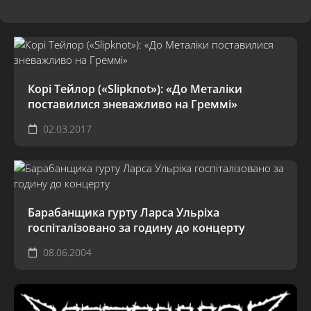
Корі Тейлор («Slipknot»): «До Металіки
поставилися зневажливо на Греммі»
02.03.2017
Барабанщика гурту Ларса Ульріха
госпіталізовано за годину до концерту
08.06.2004