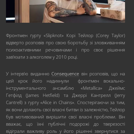
Фронтмен гурту «Slipknot» Корі Тейлор (Corey Taylor)
відверто розповів про свою боротьбу зі зловживанням
психоактивними речовинами і про своє рішення
зав’язати з алкоголем у 2010 році.
У інтерв’ю виданню
Consequence
він розповів, що на
цей крок його надихнули фронтмен вокально-
інструментального ансамблю «Metallica» Джеймс
Гетфілд (James Hetfield) та Джеррі Кантрелл (Jerry
Cantrell) з гурту «Alice in Chains». Спостерігаючи за тим,
як вони долають свої власні битви із залежністю, Тейлор
був мотивований вирішити свої власні проблеми. Він
вважає, що їхні публічні подорожі до тверезості
відіграли важливу роль у його рішенні звернутися за