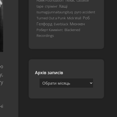
Техас
Hawk Foundation
cassette
Hardwired…
Хащі
tape
стрімінг
To
Isumagijunnaitaungituq
pyro accident
Self-
Роб
Turned Out a Punk
Mick Wall
Destruct
Гелфорд
Мюнхен
Everblack
S&M²
Роберт Каммінгс
Blackened
Recordings
72
Seasons
лю
Архів записів
у,
ту
ні