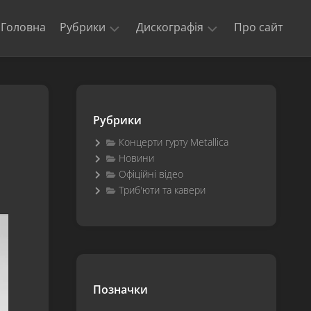
Головна
Рубрики
Дискографія
Про сайт
Новини
Kill
‘Em
Триб’юти
All
та
Рубрики
кавери
Ride
The
Концерти гурту Metallica
Офіційні
Lightning
Новини
відео
Офіційні відео
Master
Концерти
of
Триб'юти та кавери
гурту
Puppets
Metallica
The
$5.98
E.P.
–
Garage
Позначки
Days
Re-