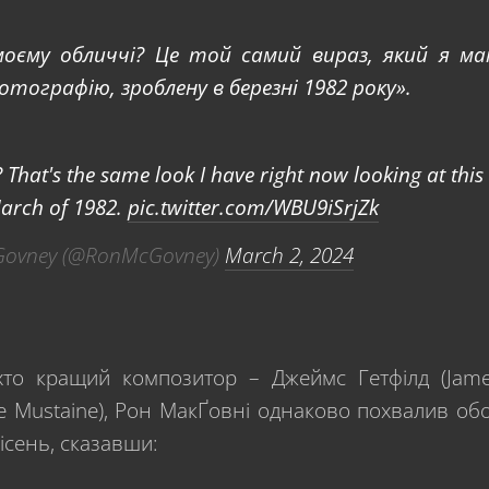
моєму обличчі? Це той самий вираз, який я м
отографію, зроблену в березні 1982 року».
 That's the same look I have right now looking at this
arch of 1982.
pic.twitter.com/WBU9iSrjZk
ovney (@RonMcGovney)
March 2, 2024
хто кращий композитор – Джеймс Гетфілд (Jam
ve Mustaine), Рон МакҐовні однаково похвалив об
пісень, сказавши: