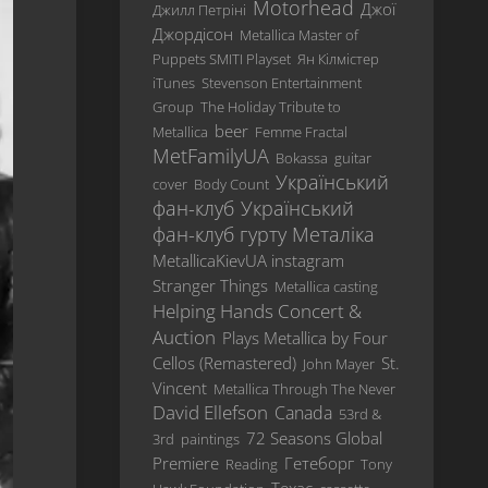
Motorhead
Джої
Джилл Петріні
Revisited
Джордісон
Metallica Master of
…
Puppets SMITI Playset
Ян Кілмістер
And
iTunes
Stevenson Entertainment
Justice
Group
The Holiday Tribute to
For
beer
Metallica
Femme Fractal
All
MetFamilyUA
Bokassa
guitar
Український
Metallica
cover
Body Count
фан-клуб
Український
Load
фан-клуб гурту Металіка
ReLoad
MetallicaKievUA instagram
Stranger Things
Metallica casting
Garage
Helping Hands Concert &
Inc.
Auction
Plays Metallica by Four
S&M
Cellos (Remastered)
St.
John Mayer
Vincent
St.
Metallica Through The Never
Anger
David Ellefson
Canada
53rd &
72 Seasons Global
3rd
paintings
Death
Premiere
Гетеборг
Reading
Tony
Magnetic