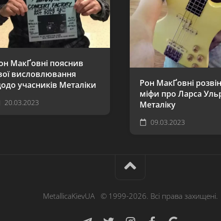
он МакҐовні пояснив
вої висловлювання
Рон МакҐовні розві
одо учасників Металіки
міфи про Ларса Ульр
20.03.2023
Металіку
09.03.2023
MetallicaKievUA © 1999-2026. Всі права захищені.