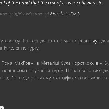
al of the band that the rest of us were oblivious to.
ovney (@RonMcGovney)
March 2, 2024
у своєму Твіттері достатньо часто
розвінчує
дея
ніх колег по гурту.
 Рона МакҐовні в Металіці була короткою, він б
 перші роки існування гурту. Після свого виходу
 над “і” щодо різних чуток і міфів, які виникли за 