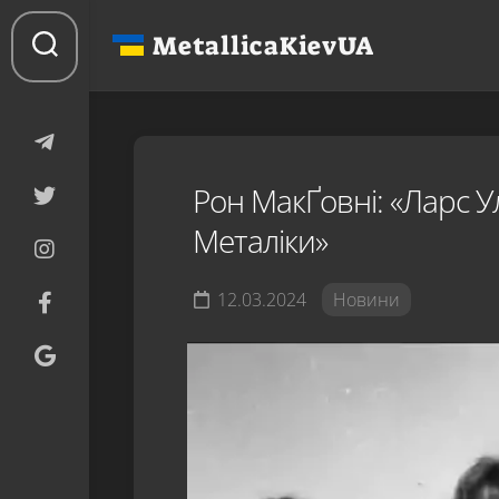
Перейти
до
MetallicaKievUA
вмісту
Рон МакҐовні: «Ларс Ул
Металіки»
12.03.2024
Новини