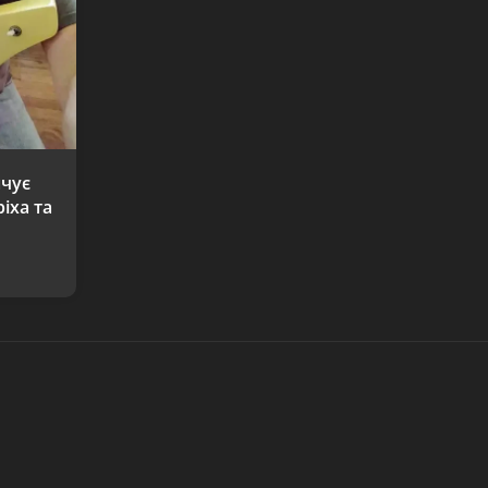
нчує
іха та