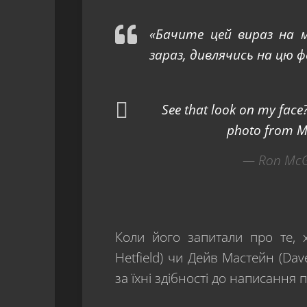
«Бачите цей вираз на 
зараз, дивлячись на цю ф
See that look on my face?
photo from M
— Ron McG
Коли його запитали про те, 
Hetfield) чи Дейв Мастейн (Da
за їхні здібності до написання 