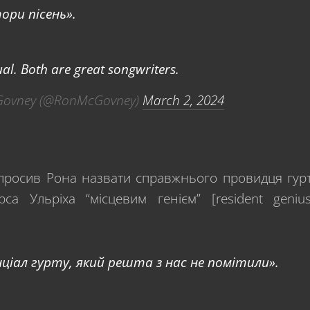
ори пісень».
al. Both are great songwriters.
ovney (@RonMcGovney)
March 2, 2024
опросив Рона назвати справжнього провидця гур
а Ульріха “місцевим генієм” [resident genius
нціал гурту, який решта з нас не помітили».