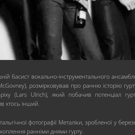
ишній басист вокально-інструментального ансамб
 McGovney), розмірковував про ранню історію гурт
іху (Lars Ulrich), який побачив потенціал гур
ив хтось інший.
альгічної фотографії Металіки, зробленої у берез
хоплення ранніми днями гурту.