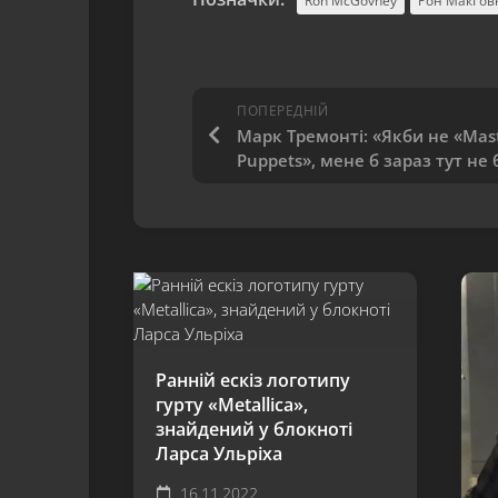
Ron McGovney
Рон МакҐов
ПОПЕРЕДНІЙ
Марк Тремонті: «Якби не «Mast
Puppets», мене б зараз тут не 
Ранній ескіз логотипу
гурту «Metallica»,
знайдений у блокноті
Ларса Ульріха
16.11.2022