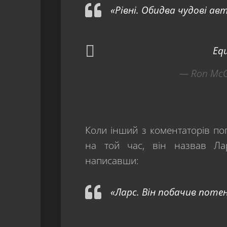
«Рівні. Обидва чудові авт
Equ
— Ron McG
Коли інший з коментаторів п
на той час, він назвав Ларс
написавши:
«Ларс. Він побачив поте