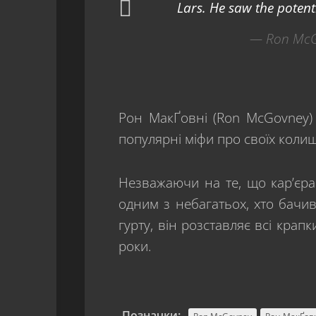
Lars. He saw the potenti
— Ron McG
Рон МакҐовні (Ron McGovney) 
популярні міфи про своїх колиш
Незважаючи на те, що кар’єра
одним з небагатьох, хто бачив
гурту, він розставляє всі крапки
роки.
Позначки: