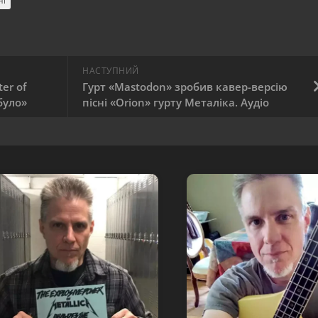
ні
НАСТУПНИЙ
er of
Гурт «Mastodon» зробив кавер-версію
було»
пісні «Orion» гурту Металіка. Аудіо