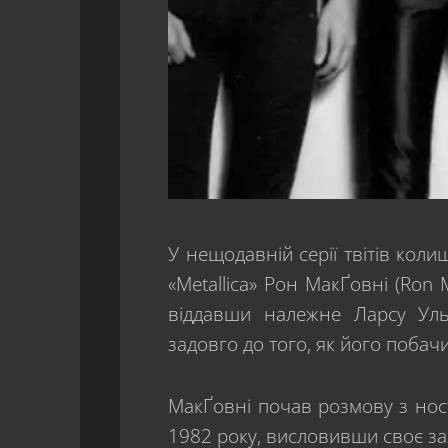
У нещодавній серії твітів кол
«Metallica» Рон МакҐовні (Ron
віддавши належне Ларсу Ульр
задовго до того, як його побач
МакҐовні почав розмову з ност
1982 року, висловивши своє за