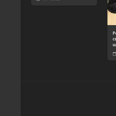
Р
с
щ