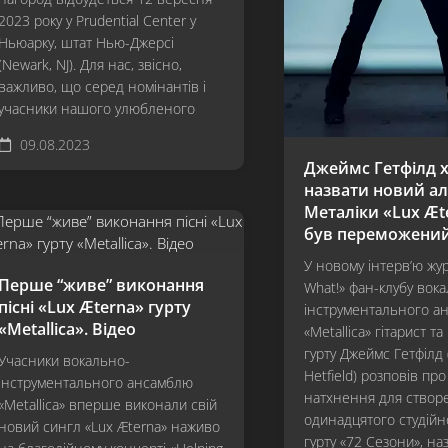
2023 року у Prudential Center у
Ньюарку, штат Нью-Джерсі
(Newark, NJ). Для нас, звісно,
важливо, що серед номінантів і
учасники нашого улюбленого
09.08.2023
Джеймс Гетфілд х
назвати новий а
Металіки «Lux Æt
був переможени
У новому інтерв’ю жу
Перше “живе” виконання
What!» фан-клубу вок
пісні «Lux Æterna» гурту
інструментального а
«Metallica». Відео
«Metallica» гітарист та
гурту Джеймс Гетфілд 
Учасники вокально-
Hetfield) розповів пр
інструментального ансамблю
натхнення для створ
«Metallica» вперше виконали свій
одинадцятого студійн
новий сингл «Lux Æterna» наживо
гурту «72 Сезони», на