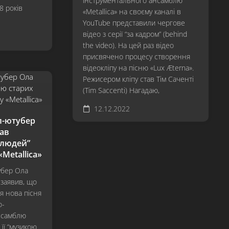
інструментального ансамблю
8 років
Hardwired…
«Metallica» на своєму каналі в
To
YouTube представили чергове
Self-
відео з серії “за кадром” (behind
Destruct
the video). На цей раз відео
S&M²
присвячено процесу створення
відеокліпу на пісню «Lux Æterna».
72
Режисером кліпу став Тім Саченті
Seasons
(Tim Saccenti) Нагадаю,
12.12.2022
л-ютубер
ав
 людей”
«Metallica»
убер Ола
 заявив, що
я нова пісня
о-
нсамблю
 її “музикою