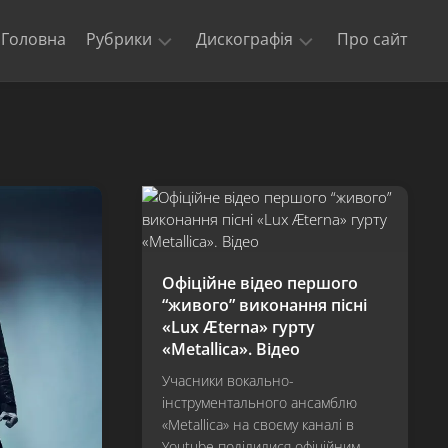
Головна
Рубрики
Дискографія
Про сайт
Новини
Kill
‘Em
Триб’юти
All
та
кавери
Ride
The
Офіційні
Lightning
відео
Master
Концерти
of
Офіційне відео першого
гурту
Puppets
“живого” виконання пісні
Metallica
«Lux Æterna» гурту
The
$5.98
«Metallica». Відео
E.P.
Учасники вокально-
–
інструментального ансамблю
Garage
«Metallica» на своєму каналі в
Days
Re-
Youtube поділилися офіційним