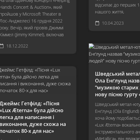
на благодійному концерті «Helping
відсилає до перших 1
Hands Concert & Auction», який
нашого життя,
пройшов у Microsoft Theater в
Лос-Анджелесі 16 грудня 2022
10.04.2023
року. Вечір, який провів Джиммі
Кіммел (Jimmy Kimmel), включав
18.12.2022
Шведський мета
Ола Енґлунд назв
“музикою старих
нову пісню гурту 
Джеймс Гетфілд: «Пісня
Шведський метал-ют
«Lux Æterna» була дійсно
Енґлунд (Ola Englund)
легка для написання і
хоча йому подобаєтьс
виконання, дуже схожа на
«Lux Æterna» вокальн
початок 80-х для нас»
інструментального а
«Metallica», він вважає