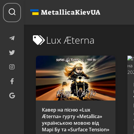
Перейти
до
MetallicaKievUA
вмісту
Lux Æterna
Кавер на пісню «Lux
Æterna» гурту «Metallica»
українською мовою від
Марі Бу та «Surface Tension»