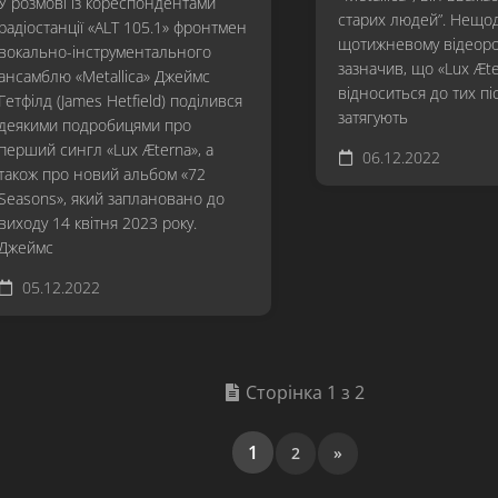
У розмові із кореспондентами
старих людей”. Нещо
радіостанції «ALT 105.1» фронтмен
щотижневому відеоро
вокально-інструментального
зазначив, що «Lux Æt
ансамблю «Metallica» Джеймс
відноситься до тих піс
Гетфілд (James Hetfield) поділився
затягують
деякими подробицями про
перший сингл «Lux Æterna», а
06.12.2022
також про новий альбом «72
Seasons», який заплановано до
виходу 14 квітня 2023 року.
Джеймс
05.12.2022
Сторінка 1 з 2
1
2
»