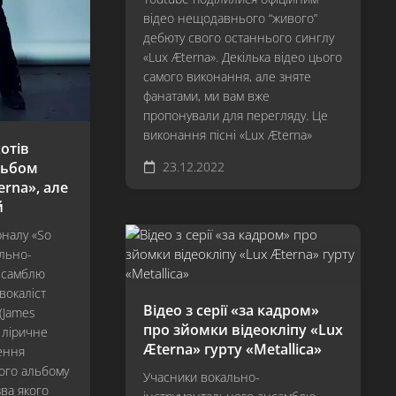
Revisited
відео нещодавнього “живого”
дебюту свого останнього синглу
…
«Lux Æterna». Декілька відео цього
And
самого виконання, але зняте
Justice
фанатами, ми вам вже
For
пропонували для перегляду. Це
All
виконання пісні «Lux Æterna»
Metallica
отів
льбом
23.12.2022
Load
erna», але
й
ReLoad
рналу «So
Garage
ально-
Inc.
нсамблю
S&M
 вокаліст
Відео з серії «за кадром»
(James
St.
про зйомки відеокліпу «Lux
о ліричне
Anger
Æterna» гурту «Metallica»
ення
Death
ого альбому
Учасники вокально-
Magnetic
зва якого