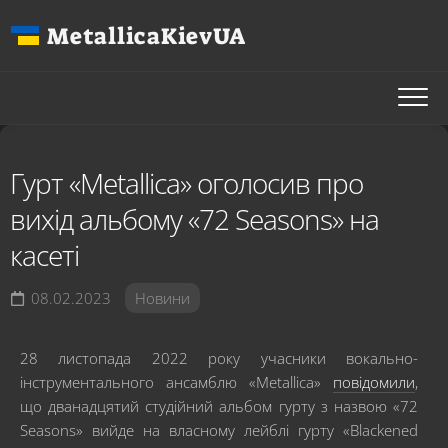
Перейти
MetallicaKievUA
до
вмісту
Гурт «Metallica» оголосив про
вихід альбому «72 Seasons» на
касеті
08.02.2023
Новини
28 листопада 2022 року учасники вокально-
інструментального ансамблю «Metallica»
повідомили
,
що дванадцятий студійний альбом гурту з назвою «72
Seasons» вийде на власному лейблі гурту «Blackened