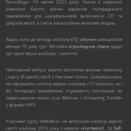
Recordings» 14 квітня 2023 року. Разом з новиною
з’явилося багато різних варіантів попереднього
замовлення для шанувальників, включаючи CD та
цифрові версії, а також кілька різних вінілових видань.
Зараз, коли до виходу альбому
«72 сезони»
залишилося
менше 70 днів, гурт Металіка
оприлюднив плани
щодо
ще однієї версії альбому – касетної.
Лімітований випуск касети міститиме восьми панельну
j-карту (8-panel j-card) з текстами пісень. Шанувальники,
які оформлять касетну версію альбому «72 Seasons», як і
всі попередні замовлення, отримають посилання на
завантаження пісень «Lux Æterna» і «Screaming Suicide»
у форматі MP3.
Учасники гурту «Metallica» не випускали касетну версію
свого альбому 2016 року з назвою
«Hardwired… to Self-