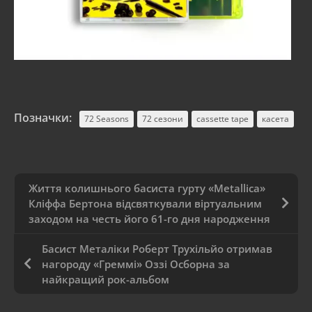
Позначки:
72 Seasons
72 сезони
cassette tape
касета
Життя колишнього басиста гурту «Metallica»
Кліффа Бертона відсвяткували віртуальним
заходом на честь його 61-го дня народження
Басист Металіки Роберт Трухільйо отримав
нагороду «Греммі» Оззі Осборна за
найкращий рок-альбом