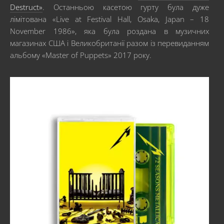
Destruct»
. Останньою касетою гурту була дуже
лімітована «Live at Festival Hall, Osaka, Japan – 18
November 1986», яка була роздана в музичних
магазинах США і Великобританії разом із перевиданням
альбому «Master of Puppets» 2017 року.