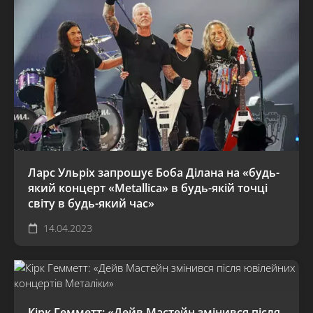
Ларс Ульріх запрошує Боба Ділана на «будь-
який концерт «Metallica» в будь-якій точці
світу в будь-який час»
14.04.2023
Кірк Гемметт: «Дейв Мастейн змінився після