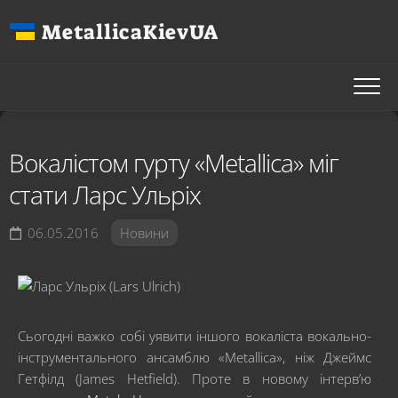
Перейти
MetallicaKievUA
до
вмісту
Вокалістом гурту «Metallica» міг
стати Ларс Ульріх
06.05.2016
Новини
Сьогодні важко собі уявити іншого вокаліста вокально-
інструментального ансамблю «Metallica», ніж Джеймс
Гетфілд (James Hetfield). Проте в новому інтерв’ю