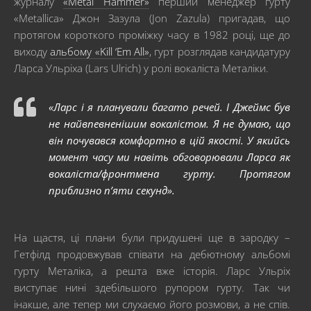
журналу
«Metal Hammer»
перший менеджер гурту
«Metallica» Джон Зазула (Jon Zazula) пригадав, що
протягом короткого проміжку часу в 1982 році, ще до
виходу
альбому «Kill ‘Em All»
, гурт розглядав кандидатуру
Ларса Ульріха (Lars Ulrich) у ролі вокаліста Металіки.
«Ларс і я планували багато речей. І Джеймс був
не найвпевненішим вокалістом. Я не думаю, що
він почувався комфортно в цій якості. У якийсь
момент часу ми навіть обговорювали Ларса як
вокаліста/фронтмена гурту. Протягом
приблизно п’яти секунд».
На щастя, ці плани були придушені ще в зародку –
Гетфілд продовжував співати на дебютному альбомі
гурту Металіка, а решта вже історія. Ларс Ульріх
виступає нині здебільшого рупором гурту. Так чи
інакше, але тепер ми слухаємо його розмови, а не спів.