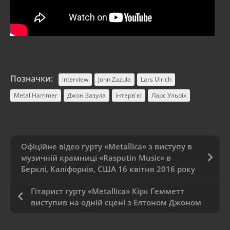
Позначки:
interview
John Zazula
Lars Ulrich
Metal Hammer
Джон Зазула
інтерв'ю
Ларс Ульріх
Офіційне відео гурту «Metallica» з виступу в
музичній крамниці «Rasputin Music» в
Берклі, Каліфорнія, США 16 квітня 2016 року
Гітарист гурту «Metallica» Кірк Гемметт
виступив на одній сцені з Елтоном Джоном