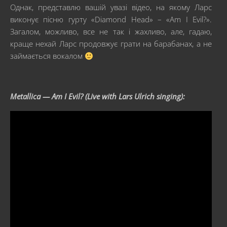
Однак, представлю вашій увазі відео, на якому Ларс
виконує пісню гурту «Diamond Head» – «Am I Evil?».
Загалом, можливо, все не так і жахливо, але, гадаю,
краще нехай Ларс продовжує грати на барабанах, а не
займається вокалом
Metallica — Am I Evil? (Live with Lars Ulrich singing):