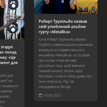
Hardwired…
To
Self-
Destruct
Роберт Трухільйо назвав
свій улюблений альбом
S&M²
гурту «Metallica»
72
Seasons
Хоча Роберт Трухільйо (Robert
Trujillo) є наймолодшим учасником
 згадує
вокально-інструментального
ra» понад
ансамблю «Metallica», за 20 років
ому: «Це
гри на бас-гітарі він мав
мент для
достатньо часу, щоб вивчити
повний каталог пісень гурту
рв’ю для
Металіка і скласти свою думку про
yard” на
їхню творчість. Під час
ст вокально-
нещодавньої бесіди
нсамблю
05.06.2023
ухільйо
ився
він