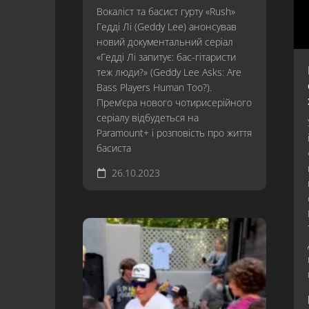
Вокаліст та басист гурту «Rush»
Гедді Лі (Geddy Lee) анонсував
новий документальний серіал
«Гедді Лі запитує: бас-гітаристи
теж люди?» (Geddy Lee Asks: Are
Bass Players Human Too?).
Прем’єра нового чотирисерійного
серіалу відбудеться на
Paramount+ і розповість про життя
басиста
26.10.2023