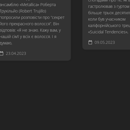
ансамблю «Metallica» Роберта
гастролював з гуртом 
Трухільйо (Robert Trujillo)
більше трьох десятилі
попросили розповісти про “секрет
коли був учасником
його прекрасного волосся”. Він
каліфорнійського тре
відповів: «Я не знаю. Кажу вам, у
«Suicidal Tendencies»,
нашій сім’ї у всіх є волосся. І я
09.05.2023
думаю,
23.04.2023