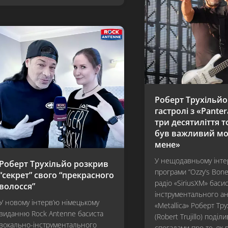
Роберт Трухільйо
гастролі з «Pante
три десятиліття т
був важливий мо
мене»
У нещодавньому інте
Роберт Трухільйо розкрив
програми “Ozzy’s Bone
“секрет” свого “прекрасного
радіо «SiriusXM» баси
волосся”
інструментального а
У новому інтерв’ю німецькому
«Metallica» Роберт Тр
виданню Rock Antenne басиста
(Robert Trujillo) поділ
вокально-інструментального
спогадами про те, як 