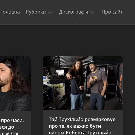
Головна
Рубрики
Дискографія
Про сайт
Новини
Kill
‘Em
Триб’юти
All
та
кавери
Ride
The
Офіційні
Lightning
відео
Master
Концерти
of
гурту
Puppets
Metallica
The
$5.98
E.P.
–
Тай Трухільйо розмірковує
 про часи,
Garage
про те, як важко бути
вся до
Days
сином Роберта Трухільйо
а: «Оззі
Re-