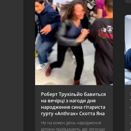
Роберт Трухільйо бавиться
на вечірці з нагоди дня
народження сина гітариста
гурту «Anthrax» Скотта Яна
Не на кожен день народження
дитини приїжджають дві легенди