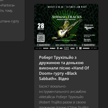
«Pantera»
ть тому,
ш/панк-гурту
Роберт Трухільйо з
дружиною та донькою
виконали пісню «Hand Of
Doom» гурту «Black
Sabbath». Відео
Басист вокально-
інструментального ансамблю
«Metallica» Роберт Трухільйо
(Robert Trujillo) разом зі своєю
дружиною Хлоєю (Chloe Trujillo)