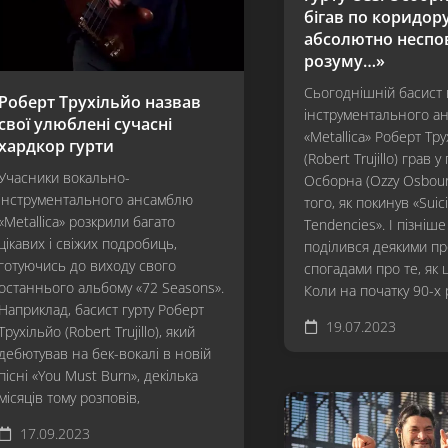
бігав по коридору
абсолютно неспо
розуму…»
Сьогоднішній басист
Роберт Трухільйо назвав
інструментального а
свої улюблені сучасні
«Metallica» Роберт Тр
хардкор гурти
(Robert Trujillo) грав у 
Учасники вокально-
Осборна (Ozzy Osbour
інструментального ансамблю
того, як покинув «Suici
«Metallica» розкрили багато
Tendencies». І пізніше
цікавих і свіжих подробиць,
поділився деякими п
готуючись до виходу свого
спогадами про те, як 
останнього альбому «72 Seasons».
Коли на початку 90-х 
Наприклад, басист гурту Роберт
19.07.2023
Трухільйо (Robert Trujillo), який
дебютував на бек-вокалі в новій
пісні «You Must Burn», декілька
місяців тому розповів,
17.09.2023