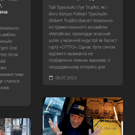
,
Revisited
Тай Трухільйо (Tye Trujillo), як і
вна
його батько Роберт Трухільйо
…
(Robert Trujillo) (басист вокально-
And
інструментального ансамблю
Justice
 вокально-
For
«Metallica»), прокладає власний
нсамблю
All
шлях у музичній індустрії як басист
ухільйо
гурту «OTTTO». Однак, бути сином
гурті Оззі
Metallica
відомого музиканта не
ne) після
Load
позбавлене певних викликів. У
dal
нещодавньому інтерв’ю для
 він
ReLoad
ромовистими
06.07.2023
Garage
це сталося.
Inc.
років
S&M
St.
Anger
Death
Magnetic