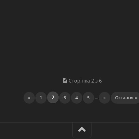
Сторінка 2 з 6
2
...
«
1
3
4
5
»
Остання »