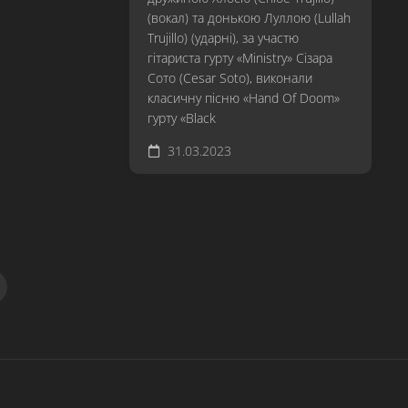
(вокал) та донькою Луллою (Lullah
Trujillo) (ударні), за участю
гітариста гурту «Ministry» Сізара
Сото (Cesar Soto), виконали
класичну пісню «Hand Of Doom»
гурту «Black
31.03.2023