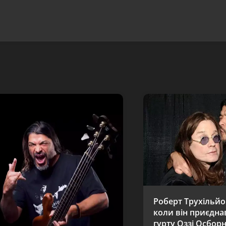
Роберт Трухільйо
коли він приєдна
гурту Оззі Осборн