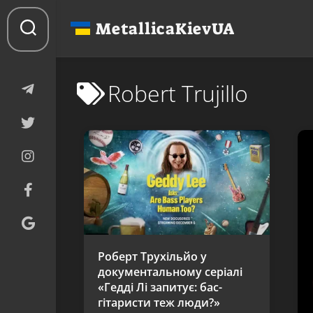
Перейти
до
MetallicaKievUA
вмісту
Robert Trujillo
Роберт Трухільйо у
документальному серіалі
«Гедді Лі запитує: бас-
гітаристи теж люди?»