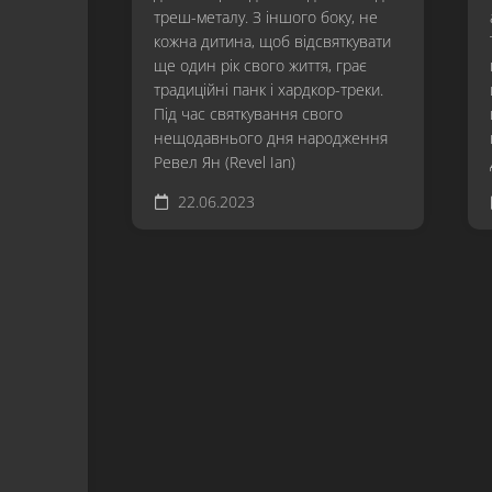
треш-металу. З іншого боку, не
кожна дитина, щоб відсвяткувати
ще один рік свого життя, грає
традиційні панк і хардкор-треки.
Під час святкування свого
нещодавнього дня народження
Ревел Ян (Revel Ian)
22.06.2023